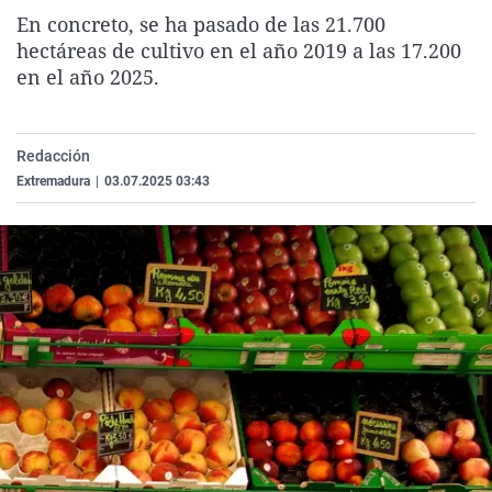
La rosa de los vientos
Caso
Extremadura
Virales
En concreto, se ha pasado de las 21.700
hectáreas de cultivo en el año 2019 a las 17.200
Gente viajera
Retornados
Galicia
Televisión
en el año 2025.
Como el perro y el gat
Equipo de investigaci
La Rioja
Elecciones
Operación Viuda Negr
Navarra
Redacción
País Vasco
Extremadura
|
03.07.2025 03:43