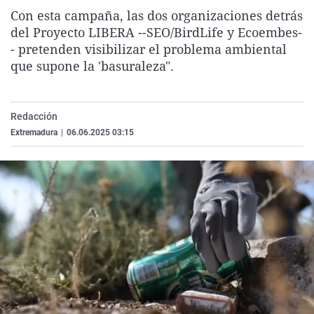
La rosa de los vientos
Caso
Extremadura
Virales
Con esta campaña, las dos organizaciones detrás
del Proyecto LIBERA --SEO/BirdLife y Ecoembes-
Gente viajera
Retornados
Galicia
Televisión
- pretenden visibilizar el problema ambiental
Como el perro y el gat
Equipo de investigaci
La Rioja
Elecciones
que supone la 'basuraleza".
Operación Viuda Negr
Navarra
País Vasco
Redacción
Extremadura
|
06.06.2025 03:15