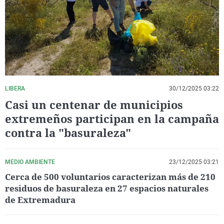
La rosa de los vientos
Caso
Extremadura
Virales
Gente viajera
Retornados
Galicia
Televisión
Como el perro y el gat
Equipo de investigaci
La Rioja
Elecciones
Operación Viuda Negr
Navarra
País Vasco
LIBERA
30/12/2025 03:22
Casi un centenar de municipios
extremeños participan en la campaña
contra la "basuraleza"
MEDIO AMBIENTE
23/12/2025 03:21
Cerca de 500 voluntarios caracterizan más de 210
residuos de basuraleza en 27 espacios naturales
de Extremadura