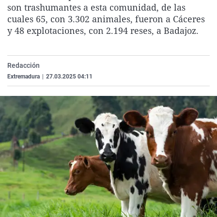
son trashumantes a esta comunidad, de las
La rosa de los vientos
Caso
Extremadura
Virales
cuales 65, con 3.302 animales, fueron a Cáceres
Gente viajera
Retornados
Galicia
Televisión
y 48 explotaciones, con 2.194 reses, a Badajoz.
Como el perro y el gat
Equipo de investigaci
La Rioja
Elecciones
Operación Viuda Negr
Navarra
Redacción
País Vasco
Extremadura
|
27.03.2025 04:11