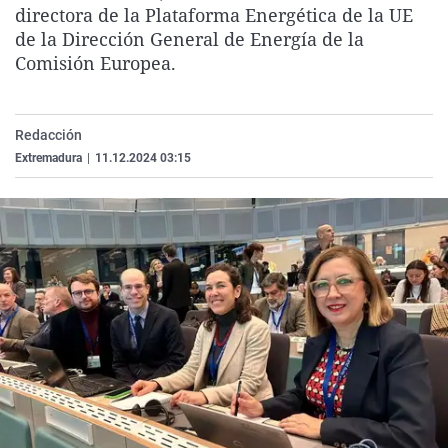
directora de la Plataforma Energética de la UE
La rosa de los vientos
Caso
Extremadura
Virales
de la Dirección General de Energía de la
Gente viajera
Retornados
Galicia
Televisión
Comisión Europea.
Como el perro y el gat
Equipo de investigaci
La Rioja
Elecciones
Operación Viuda Negr
Navarra
Redacción
País Vasco
Extremadura
|
11.12.2024 03:15