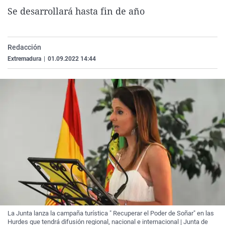
La rosa de los vientos
Caso
Extremadura
Virales
Se desarrollará hasta fin de año
Gente viajera
Retornados
Galicia
Televisión
Como el perro y el gat
Equipo de investigaci
La Rioja
Elecciones
Redacción
Extremadura
|
01.09.2022 14:44
Operación Viuda Negr
Navarra
País Vasco
La Junta lanza la campaña turística " Recuperar el Poder de Soñar" en las
Hurdes que tendrá difusión regional, nacional e internacional | Junta de