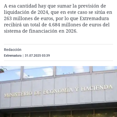
La rosa de los vientos
Caso
Extremadura
Virales
A esa cantidad hay que sumar la previsión de
liquidación de 2024, que en este caso se sitúa en
Gente viajera
Retornados
Galicia
Televisión
263 millones de euros, por lo que Extremadura
Como el perro y el gat
Equipo de investigaci
La Rioja
Elecciones
recibirá un total de 4.684 millones de euros del
sistema de financiación en 2026.
Operación Viuda Negr
Navarra
País Vasco
Redacción
Extremadura
|
31.07.2025 03:39