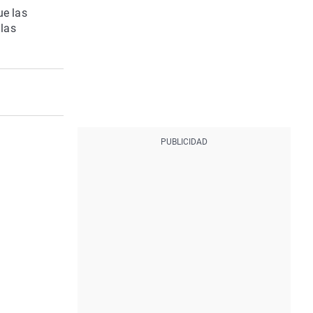
ue las
 las