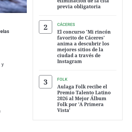
eliminación de la cita
previa obligatoria
CÁCERES
El concurso 'Mi rincón
relas
favorito de Cáceres'
anima a descubrir los
mejores sitios de la
ciudad a través de
Instagram
 y
FOLK
Aulaga Folk recibe el
Premio Talento Latino
2026 al Mejor Álbum
Folk por 'A Primera
Vista'
n