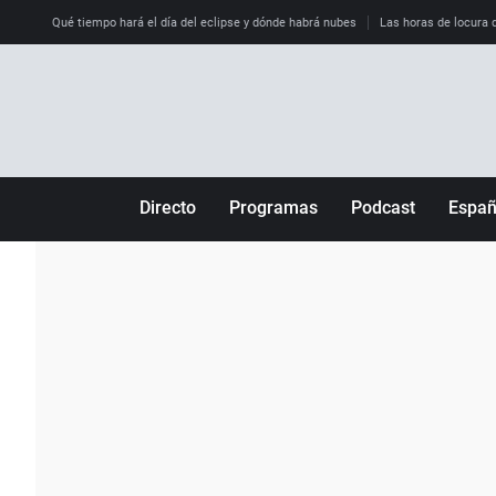
Qué tiempo hará el día del eclipse y dónde habrá nubes
Las horas de locura qu
Directo
Programas
Podcast
Espa
Más de uno
Los Perseguidos
Andalucía
Por fin
Malas decisiones
Aragón
Julia en la onda
Expedientes del más allá
Baleares
La brújula
El viaje del Guernica
Cantabria
Radioestadio
Invisibles
Cataluña
Radioestadio noche
Prohibido morirse
Comunidad de M
El colegio invisible
Esto no ha pasado
Comunitat Vale