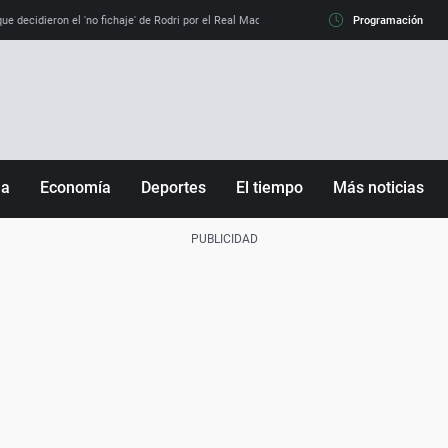
e decidieron el 'no fichaje' de Rodri por el Real Madrid y su 'sí' al Barça
Programación
La llamada de
ña
Economía
Deportes
El tiempo
Más noticias
Fútbol
Sociedad
Baloncesto
Mundo
Tenis
Salud
Motor
Cultura
Ciencia y Tecnología
adrid
Gastronomía
nciana
Medio ambiente