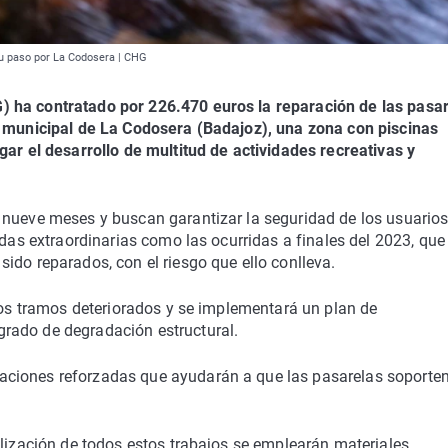
su paso por La Codosera | CHG
 ha contratado por 226.470 euros la reparación de las pasa
o municipal de La Codosera (Badajoz), una zona con piscinas
gar el desarrollo de multitud de actividades recreativas y
 nueve meses y buscan garantizar la seguridad de los usuarios
idas extraordinarias como las ocurridas a finales del 2023, que
ido reparados, con el riesgo que ello conlleva.
 los tramos deteriorados y se implementará un plan de
rado de degradación estructural.
aciones reforzadas que ayudarán a que las pasarelas soporte
alización de todos estos trabajos se emplearán materiales