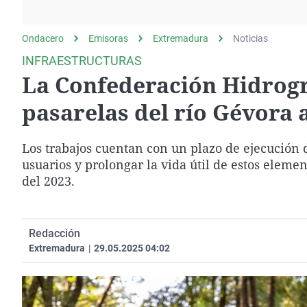
La rosa de los vientos
Caso
Extremadura
Gente viajera
Retornados
Galicia
Ondacero
Emisoras
Extremadura
Noticias
Como el perro y el
Equipo de investigación
La Rioja
INFRAESTRUCTURAS
gato
La Confederación Hidrogr
Operación Viuda
Navarra
Negra
País Vasco
pasarelas del río Gévora 
Los trabajos cuentan con un plazo de ejecución 
usuarios y prolongar la vida útil de estos eleme
del 2023.
Redacción
Extremadura
|
29.05.2025 04:02