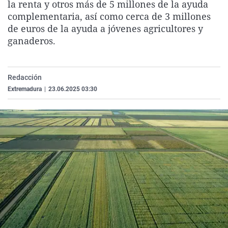
la renta y otros más de 5 millones de la ayuda
La rosa de los vientos
Caso
Extremadura
Virales
complementaria, así como cerca de 3 millones
Gente viajera
Retornados
Galicia
Televisión
de euros de la ayuda a jóvenes agricultores y
ganaderos.
Como el perro y el gat
Equipo de investigaci
La Rioja
Elecciones
Operación Viuda Negr
Navarra
Redacción
País Vasco
Extremadura
|
23.06.2025 03:30