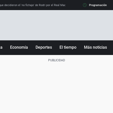
e decidieron el 'no fichaje' de Rodri por el Real Madrid y su 'sí' al Barça
Programación
La llamada de
ña
Economía
Deportes
El tiempo
Más noticias
Fútbol
Sociedad
Baloncesto
Mundo
Tenis
Salud
Motor
Cultura
Ciencia y Tecnología
adrid
Gastronomía
nciana
Medio ambiente