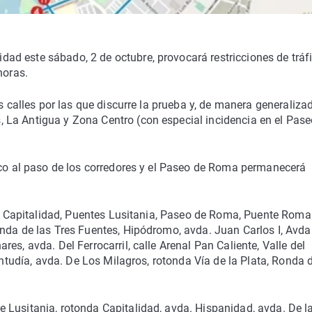
d este sábado, 2 de octubre, provocará restricciones de tráf
horas.
s calles por las que discurre la prueba y, de manera generaliza
La Antigua y Zona Centro (con especial incidencia en el Pase
fico al paso de los corredores y el Paseo de Roma permanecerá
nda Capitalidad, Puentes Lusitania, Paseo de Roma, Puente Roma
nda de las Tres Fuentes, Hipódromo, avda. Juan Carlos I, Avda
es, avda. Del Ferrocarril, calle Arenal Pan Caliente, Valle del
entudía, avda. De Los Milagros, rotonda Vía de la Plata, Ronda 
 Lusitania, rotonda Capitalidad, avda. Hispanidad, avda. De l