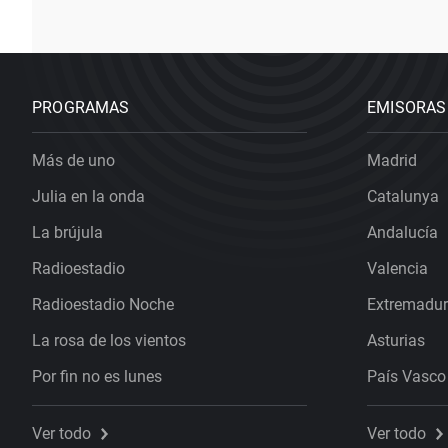
PROGRAMAS
EMISORAS
Más de uno
Madrid
Julia en la onda
Catalunya
La brújula
Andalucía
Radioestadio
Valencia
Radioestadio Noche
Extremadu
La rosa de los vientos
Asturias
Por fin no es lunes
País Vasco
Ver todo
Ver todo