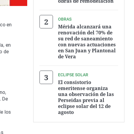
obras de remodelación
OBRAS
ico en
Mérida alcanzará una
renovación del 70% de
su red de saneamiento
con nuevas actuaciones
da, en
en San Juan y Plantonal
o de
de Vera
ECLIPSE SOLAR
El consistorio
emeritense organiza
no,
una observación de las
. De
Perseidas previa al
eclipse solar del 12 de
agosto
de los
as