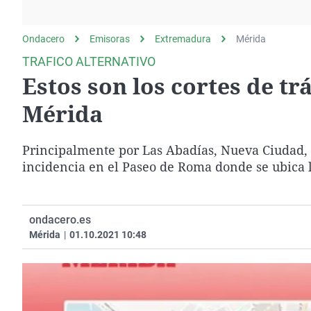
La rosa de los vientos
Caso
Extremadura
Gente viajera
Retornados
Galicia
Ondacero
Emisoras
Extremadura
Mérida
Como el perro y el
Equipo de investigación
La Rioja
TRAFICO ALTERNATIVO
gato
Estos son los cortes de t
Operación Viuda
Navarra
Negra
País Vasco
Mérida
Principalmente por Las Abadías, Nueva Ciudad, 
incidencia en el Paseo de Roma donde se ubica 
ondacero.es
Mérida
|
01.10.2021 10:48