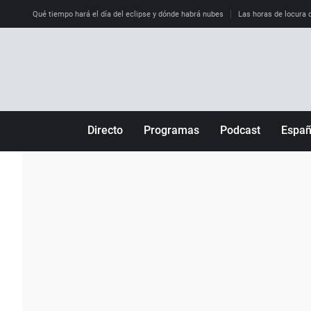
Qué tiempo hará el día del eclipse y dónde habrá nubes
Las horas de locura qu
Directo
Programas
Podcast
Espa
Más de uno
Los Perseguidos
Andalucía
Por fin
Malas decisiones
Aragón
Julia en la onda
Expedientes del más allá
Baleares
La brújula
El viaje del Guernica
Cantabria
Radioestadio
Invisibles
Cataluña
Radioestadio noche
Prohibido morirse
Comunidad de M
El colegio invisible
Esto no ha pasado
Comunitat Vale