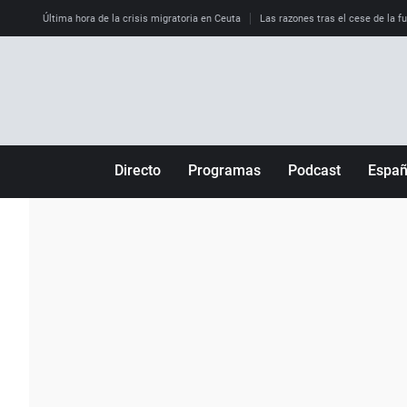
Última hora de la crisis migratoria en Ceuta
Las razones tras el cese de la f
Directo
Programas
Podcast
Espa
Más de uno
Los Perseguidos
Andalucía
Por fin
Malas decisiones
Aragón
Julia en la onda
Expedientes del más allá
Baleares
La brújula
El viaje del Guernica
Cantabria
Radioestadio
Invisibles
Cataluña
Radioestadio noche
Prohibido morirse
Comunidad de M
El colegio invisible
Esto no ha pasado
Comunitat Vale