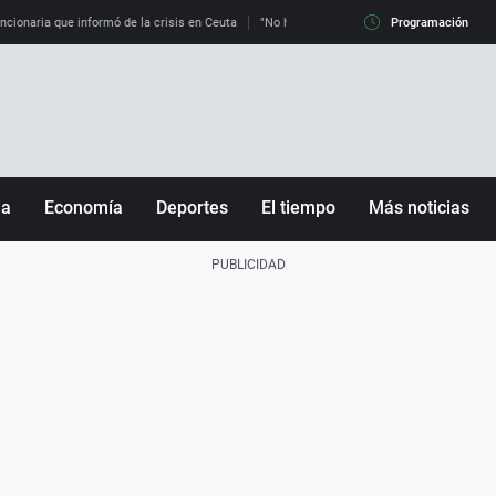
uncionaria que informó de la crisis en Ceuta
"No hay mafias, que no nos engañen": exper
Programación
ña
Economía
Deportes
El tiempo
Más noticias
Fútbol
Sociedad
Baloncesto
Mundo
Tenis
Salud
Motor
Cultura
Ciencia y Tecnología
adrid
Gastronomía
nciana
Medio ambiente