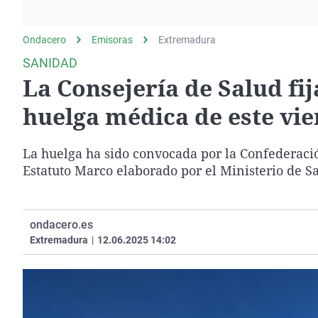
La rosa de los vientos
Caso
Extremadura
Gente viajera
Retornados
Galicia
Ondacero
Emisoras
Extremadura
Como el perro y el
Equipo de investigación
La Rioja
SANIDAD
gato
La Consejería de Salud fij
Operación Viuda
Navarra
Negra
País Vasco
huelga médica de este vie
La huelga ha sido convocada por la Confederació
Estatuto Marco elaborado por el Ministerio de S
ondacero.es
Extremadura
|
12.06.2025 14:02