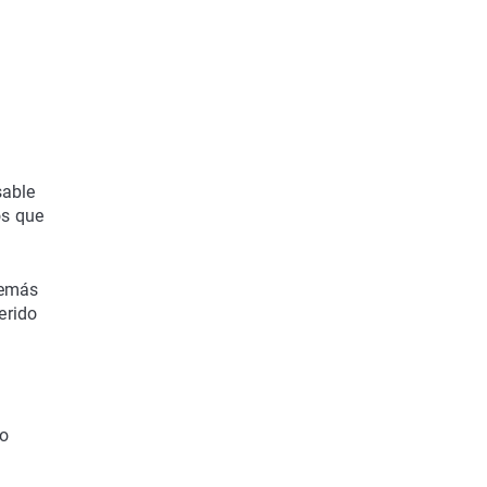
sable
os que
demás
erido
to