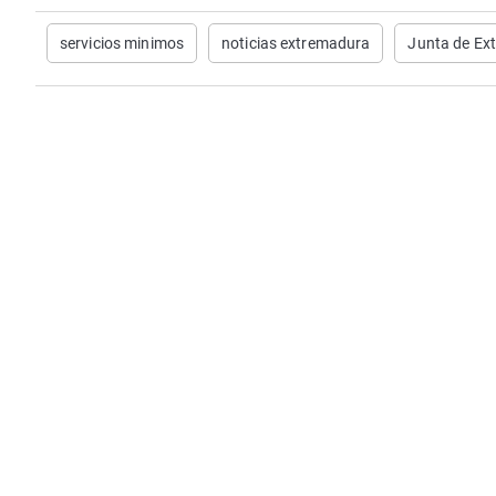
servicios minimos
noticias extremadura
Junta de Ex