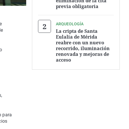
eliminación de la cita
previa obligatoria
e
ARQUEOLOGÍA
de
La cripta de Santa
Eulalia de Mérida
reabre con un nuevo
recorrido, iluminación
o
renovada y mejoras de
acceso
,
o para
cios