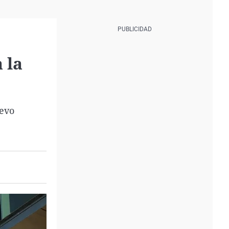
 la
uevo