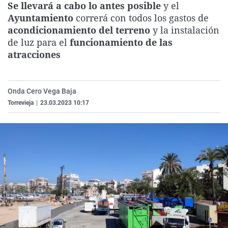
Se llevará a cabo lo antes posible
y el
La rosa de los vientos
Caso
Extremadura
Virales
Ayuntamiento
correrá con todos los gastos de
Gente viajera
Retornados
Galicia
Televisión
acondicionamiento del terreno
y la instalación
de luz para el
funcionamiento de las
Como el perro y el gat
Equipo de investigaci
La Rioja
Elecciones
atracciones
Operación Viuda Negr
Navarra
País Vasco
Onda Cero Vega Baja
Torrevieja
|
23.03.2023 10:17