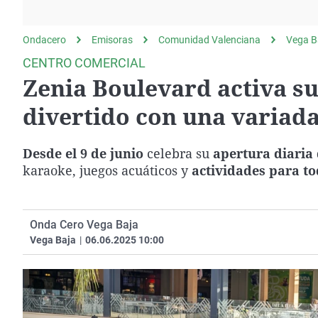
La rosa de los vientos
Caso
Extremadura
Gente viajera
Retornados
Galicia
Ondacero
Emisoras
Comunidad Valenciana
Vega B
Como el perro y el
Equipo de investigación
La Rioja
CENTRO COMERCIAL
gato
Zenia Boulevard activa su
Operación Viuda
Navarra
Negra
País Vasco
divertido con una variad
Desde el 9 de junio
celebra su
apertura diaria
karaoke, juegos acuáticos y
actividades para to
Onda Cero Vega Baja
Vega Baja
|
06.06.2025 10:00