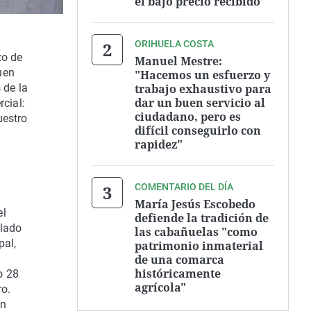
el bajo precio recibido
ORIHUELA COSTA
zo de
Manuel Mestre:
uen
"Hacemos un esfuerzo y
trabajo exhaustivo para
 de la
dar un buen servicio al
cial:
ciudadano, pero es
uestro
difícil conseguirlo con
rapidez"
COMENTARIO DEL DÍA
María Jesús Escobedo
el
defiende la tradición de
 lado
las cabañuelas "como
pal,
patrimonio inmaterial
de una comarca
históricamente
o 28
agrícola"
ro.
in