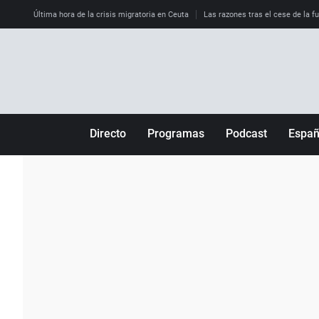
Última hora de la crisis migratoria en Ceuta
Las razones tras el cese de la f
Directo
Programas
Podcast
Espa
Más de uno
Los Perseguidos
Andalucía
Por fin
Malas decisiones
Aragón
Julia en la onda
Expedientes del más allá
Baleares
La brújula
El viaje del Guernica
Cantabria
Radioestadio
Invisibles
Cataluña
Radioestadio noche
Prohibido morirse
Comunidad de M
El colegio invisible
Esto no ha pasado
Comunitat Vale