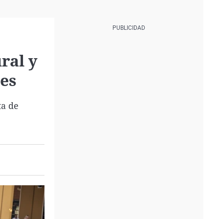
ral y
des
ta de