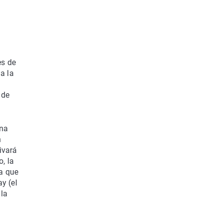
es de
a la
 de
una
n
ivará
, la
ra que
y (el
 la