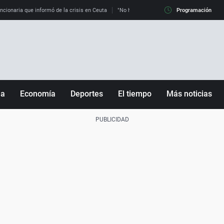
uncionaria que informó de la crisis en Ceuta
"No hay mafias, que no nos engañen": exper
Programación
ña
Economía
Deportes
El tiempo
Más noticias
Fútbol
Sociedad
Baloncesto
Mundo
Tenis
Salud
Motor
Cultura
Ciencia y Tecnología
adrid
Gastronomía
nciana
Medio ambiente