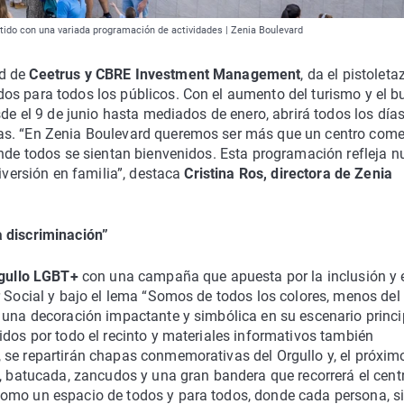
ertido con una variada programación de actividades | Zenia Boulevard
d de
Ceetrus y CBRE Investment Management
, da el pistoleta
os para todos los públicos. Con el aumento del turismo y el b
sde el 9 de junio hasta mediados de enero, abrirá todos los días
as. “En Zenia Boulevard queremos ser más que un centro comer
onde todos se sientan bienvenidos. Esta programación refleja n
diversión en familia”, destaca
Cristina Ros, directora de Zenia
a discriminación”
gullo LGBT+
con una campaña que apuesta por la inclusión y 
r Social y bajo el lema “Somos de todos los colores, menos del
 una decoración impactante y simbólica en su escenario princi
idos por todo el recinto y materiales informativos también
 se repartirán chapas conmemorativas del Orgullo y, el próxim
o, batucada, zancudos y una gran bandera que recorrerá el cent
como un espacio de todos y para todos, donde cada persona, s