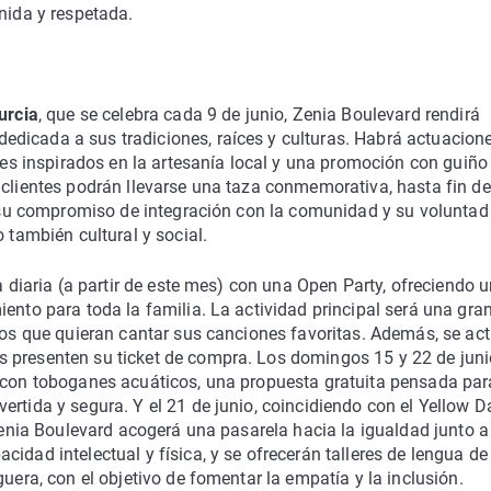
nida y respetada.
urcia
, que se celebra cada 9 de junio, Zenia Boulevard rendirá
dicada a sus tradiciones, raíces y culturas. Habrá actuacion
iles inspirados en la artesanía local y una promoción con guiño 
 clientes podrán llevarse una taza conmemorativa, hasta fin de
ma su compromiso de integración con la comunidad y su voluntad
 también cultural y social.
a diaria (a partir de este mes) con una Open Party, ofreciendo 
ento para toda la familia. La actividad principal será una gra
 los que quieran cantar sus canciones favoritas. Además, se act
 presenten su ticket de compra. Los domingos 15 y 22 de junio
s con toboganes acuáticos, una propuesta gratuita pensada pa
rtida y segura. Y el 21 de junio, coincidiendo con el Yellow Da
 Zenia Boulevard acogerá una pasarela hacia la igualdad junto a
idad intelectual y física, y se ofrecerán talleres de lengua de
guera, con el objetivo de fomentar la empatía y la inclusión.