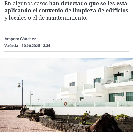
En algunos casos
han detectado que se les está
La rosa de los vientos
Caso
Extremadura
Virales
aplicando el convenio de limpieza de edificios
Gente viajera
Retornados
Galicia
Televisión
y locales o el de mantenimiento.
Como el perro y el gat
Equipo de investigaci
La Rioja
Elecciones
Operación Viuda Negr
Navarra
Amparo Sánchez
València
|
30.06.2025 13:34
País Vasco