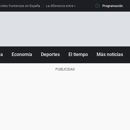
roles fronterizos en España
La diferencia entre observar el eclipse al 99% y al 100%
Programación
ña
Economía
Deportes
El tiempo
Más noticias
Fútbol
Sociedad
Baloncesto
Mundo
Tenis
Salud
Motor
Cultura
Ciencia y Tecnología
adrid
Gastronomía
nciana
Medio ambiente