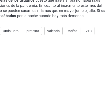
ejas de los usuarios
puesto que hasta ahora no había taxis
cciones de la pandemia. En cuanto al incremento este mes del
 no se pueden sacar los mismos que en mayo, junio o julio. Sí
es
 y sábados
por la noche cuando hay más demanda.
Onda Cero
protesta
Valencia
tarifas
VTC