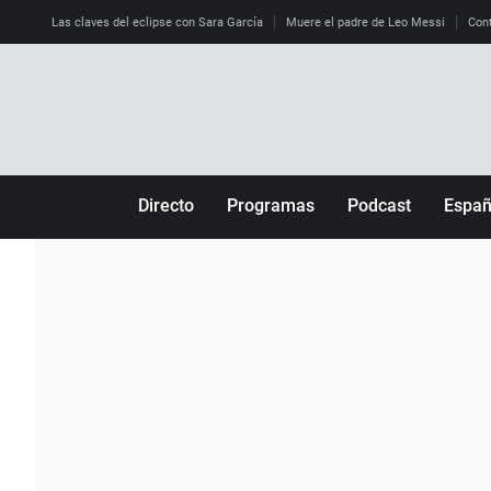
Las claves del eclipse con Sara García
Muere el padre de Leo Messi
Cont
Directo
Programas
Podcast
Espa
Más de uno
Los Perseguidos
Andalucía
Por fin
Malas decisiones
Aragón
Julia en la onda
Expedientes del más allá
Baleares
La brújula
El viaje del Guernica
Cantabria
Radioestadio
Invisibles
Cataluña
Radioestadio noche
Prohibido morirse
Comunidad de M
El colegio invisible
Esto no ha pasado
Comunitat Vale