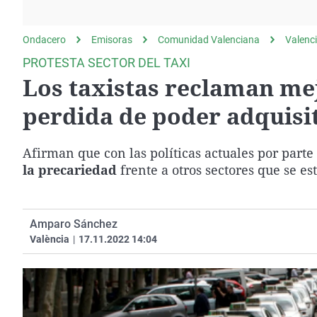
La rosa de los vientos
Caso
Extremadura
Gente viajera
Retornados
Galicia
Ondacero
Emisoras
Comunidad Valenciana
Valenc
Como el perro y el
Equipo de investigación
La Rioja
PROTESTA SECTOR DEL TAXI
gato
Los taxistas reclaman me
Operación Viuda
Navarra
Negra
País Vasco
perdida de poder adquisi
Afirman que con las políticas actuales por parte
la precariedad
frente a otros sectores que se e
Amparo Sánchez
València
|
17.11.2022 14:04