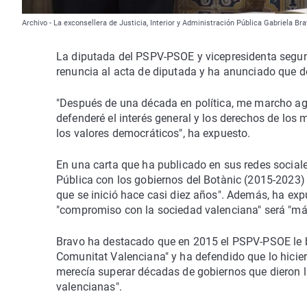
Archivo - La exconsellera de Justicia, Interior y Administración Pública Gabriela Brav
La diputada del PSPV-PSOE y vicepresidenta segund
renuncia al acta de diputada y ha anunciado que deja
"Después de una década en política, me marcho agr
defenderé el interés general y los derechos de los
los valores democráticos", ha expuesto.
En una carta que ha publicado en sus redes sociales
Pública con los gobiernos del Botànic (2015-2023)
que se inició hace casi diez años". Además, ha exp
"compromiso con la sociedad valenciana" será "más 
Bravo ha destacado que en 2015 el PSPV-PSOE le br
Comunitat Valenciana" y ha defendido que lo hiciero
merecía superar décadas de gobiernos que dieron l
valencianas".