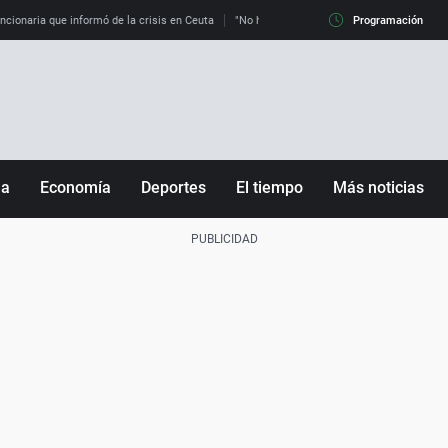
uncionaria que informó de la crisis en Ceuta
"No hay mafias, que no nos engañen": exper
Programación
ña
Economía
Deportes
El tiempo
Más noticias
Fútbol
Sociedad
Baloncesto
Mundo
Tenis
Salud
Motor
Cultura
Ciencia y Tecnología
adrid
Gastronomía
nciana
Medio ambiente