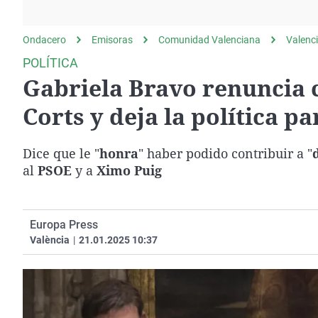
La rosa de los vientos
Caso
Extremadura
Gente viajera
Retornados
Galicia
Ondacero
Emisoras
Comunidad Valenciana
Valenc
Como el perro y el
Equipo de investigación
La Rioja
POLÍTICA
gato
Gabriela Bravo renuncia 
Operación Viuda
Navarra
Negra
País Vasco
Corts y deja la política pa
Dice que le "
honra
" haber podido contribuir a "
al
PSOE
y a
Ximo Puig
Europa Press
València
|
21.01.2025 10:37