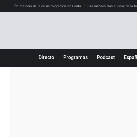
Última hora de la crisis migratoria en Ceuta
Las razones tras el cese de la f
Directo
Programas
Podcast
Espa
Más de uno
Los Perseguidos
Andalucía
Por fin
Malas decisiones
Aragón
Julia en la onda
Expedientes del más allá
Baleares
La brújula
El viaje del Guernica
Cantabria
Radioestadio
Invisibles
Cataluña
Radioestadio noche
Prohibido morirse
Comunidad de M
El colegio invisible
Esto no ha pasado
Comunitat Vale