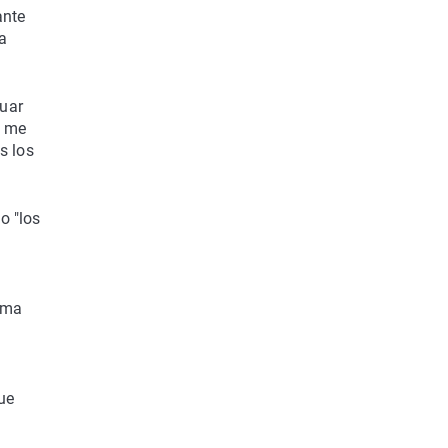
ante
a
tuar
e me
s los
o "los
isma
ue