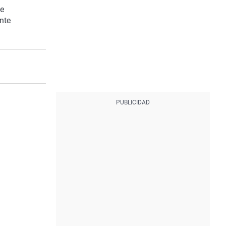
ye
nte