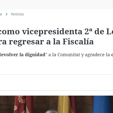
Virales
Televisión
ia
Noticias
Elecciones
como vicepresidenta 2ª de L
ra regresar a la Fiscalía
devolver la dignidad
" a la Comunitat y agradece la