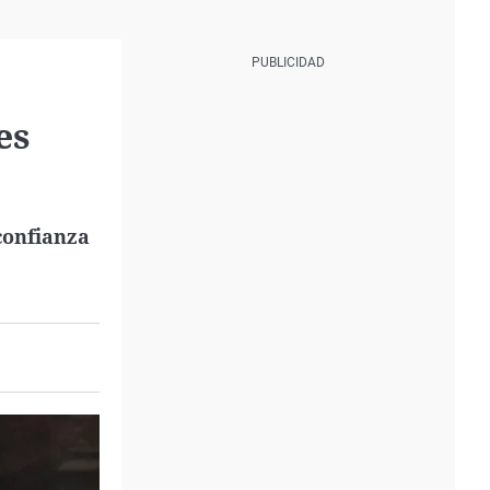
es
confianza