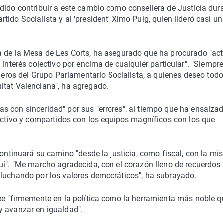
dido contribuir a este cambio como consellera de Justicia dur
ido Socialista y al 'president' Ximo Puig, quien lideró casi un
a de la Mesa de Les Corts, ha asegurado que ha procurado "ac
 interés colectivo por encima de cualquier particular". "Siempr
os del Grupo Parlamentario Socialista, a quienes deseo todo
itat Valenciana", ha agregado.
 con sinceridad" por sus "errores", al tiempo que ha ensalzad
lectivo y compartidos con los equipos magníficos con los que
continuará su camino "desde la justicia, como fiscal, con la m
uí". "Me marcho agradecida, con el corazón lleno de recuerdos
 luchando por los valores democráticos", ha subrayado.
ree "firmemente en la política como la herramienta más noble q
y avanzar en igualdad".