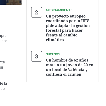
MEDIOAMBIENTE
Un proyecto europeo
coordinado por la UPV
pide adaptar la gestión
forestal para hacer
frente al cambio
mpre,
climático
o por
SUCESOS
Un hombre de 62 años
nte
mata a un joven de 20 en
su
un local de València y
confiesa el crimen
de la
que