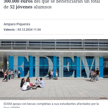
300.000 euros
del que se beneficiarán un total
La rosa de los vientos
Caso
Extremadura
Virales
de
52 jóvenes
alumnos
Gente viajera
Retornados
Galicia
Televisión
Como el perro y el gat
Equipo de investigaci
La Rioja
Elecciones
Amparo Piqueres
Operación Viuda Negr
Navarra
Valencia
|
03.12.2024 11:34
País Vasco
EDEM apoya con becas completas a sus estudiantes afectados por la
Dan | EDEM