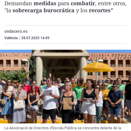
Demandan
medidas
para
combatir
, entre otros,
La rosa de los vientos
Caso
Extremadura
Virales
"la
sobrecarga burocrática
y los
recortes"
Gente viajera
Retornados
Galicia
Televisión
Como el perro y el gat
Equipo de investigaci
La Rioja
Elecciones
ondacero.es
Operación Viuda Negr
Navarra
València
|
28.07.2025 14:49
País Vasco
La Associació de Directors d'Escola Pública se concentra delante de la