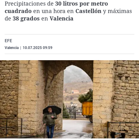
Precipitaciones de
30 litros por metro
La rosa de los vientos
Caso
Extremadura
Virales
cuadrado
en una hora en
Castellón
y máximas
Gente viajera
Retornados
Galicia
Televisión
de
38 grados
en
Valencia
Como el perro y el gat
Equipo de investigaci
La Rioja
Elecciones
Operación Viuda Negr
Navarra
EFE
Valencia
|
10.07.2025 09:59
País Vasco