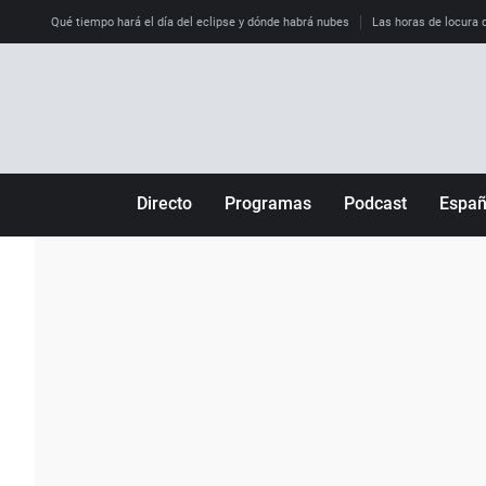
Qué tiempo hará el día del eclipse y dónde habrá nubes
Las horas de locura qu
Directo
Programas
Podcast
Espa
Más de uno
Los Perseguidos
Andalucía
Por fin
Malas decisiones
Aragón
Julia en la onda
Expedientes del más allá
Baleares
La brújula
El viaje del Guernica
Cantabria
Radioestadio
Invisibles
Cataluña
Radioestadio noche
Prohibido morirse
Comunidad de M
El colegio invisible
Esto no ha pasado
Comunitat Vale