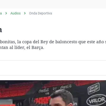
Virales
Televisión
ia
Audios
Onda Deportiva
Elecciones
n
onitas, la copa del Rey de baloncesto que este año 
tan al líder, el Barça.