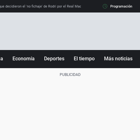
e decidieron el 'no fichaje' de Rodri por el Real Madrid y su 'sí' al Barça
Programación
La llamada de
ña
Economía
Deportes
El tiempo
Más noticias
Fútbol
Sociedad
Baloncesto
Mundo
Tenis
Salud
Motor
Cultura
Ciencia y Tecnología
adrid
Gastronomía
nciana
Medio ambiente