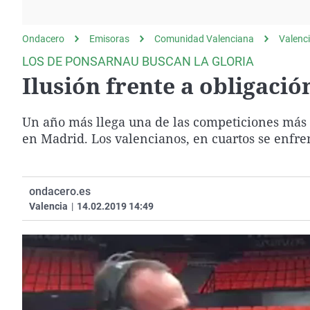
La rosa de los vientos
Caso
Extremadura
Gente viajera
Retornados
Galicia
Ondacero
Emisoras
Comunidad Valenciana
Valenc
Como el perro y el
Equipo de investigación
La Rioja
LOS DE PONSARNAU BUSCAN LA GLORIA
gato
Ilusión frente a obligació
Operación Viuda
Navarra
Negra
País Vasco
Un año más llega una de las competiciones más b
en Madrid. Los valencianos, en cuartos se enfren
ondacero.es
Valencia
|
14.02.2019 14:49