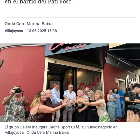
en el barrio del Pati Fosc.
La rosa de los vientos
Caso
Extremadura
Virales
Gente viajera
Retornados
Galicia
Televisión
Onda Cero Marina Baixa
Como el perro y el gat
Equipo de investigaci
La Rioja
Elecciones
Villajoyosa
|
13.06.2025 15:38
Operación Viuda Negr
Navarra
País Vasco
El grupo Galera inaugura Caché Sport Café, su nuevo negocio en
Villajoyosa | Onda Cero Marina Baixa