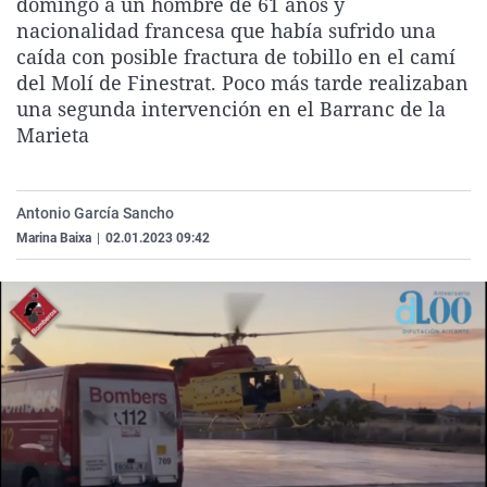
domingo a un hombre de 61 años y
La rosa de los vientos
Caso
Extremadura
Virales
nacionalidad francesa que había sufrido una
caída con posible fractura de tobillo en el camí
Gente viajera
Retornados
Galicia
Televisión
del Molí de Finestrat. Poco más tarde realizaban
Como el perro y el gat
Equipo de investigaci
La Rioja
Elecciones
una segunda intervención en el Barranc de la
Marieta
Operación Viuda Negr
Navarra
País Vasco
Antonio García Sancho
Marina Baixa
|
02.01.2023 09:42