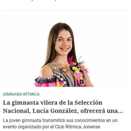
GIMNASIA RÍTMICA
La gimnasta vilera de la Selección
Nacional, Lucía González, ofrecerá una
Master Class en la Vila en diciembre
La joven gimnasta transmitirá sus conocimientos en un
evento organizado por el Club Rítmica Jonense