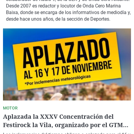
La rosa de los vientos
Caso
Extremadura
Virales
Desde 2007 es redactor y locutor de Onda Cero Marina
Baixa, donde se encarga de los informativos de mediodía y,
Gente viajera
Retornados
Galicia
Televisión
desde hace unos años, de la sección de Deportes.
Como el perro y el gat
Equipo de investigaci
La Rioja
Elecciones
Operación Viuda Negr
Navarra
País Vasco
MOTOR
Aplazada la XXXV Concentración del
Festirock la Vila, organizado por el GTM
2Rodes