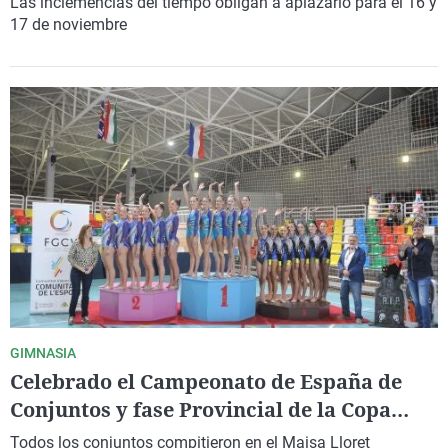
Las inclemencias del tiempo obligan a aplazarlo para el 16 y
17 de noviembre
GIMNASIA
Celebrado el Campeonato de España de
Conjuntos y fase Provincial de la Copa
Base de gimnasia rítmica en la Vila
Todos los conjuntos compitieron en el Maisa Lloret