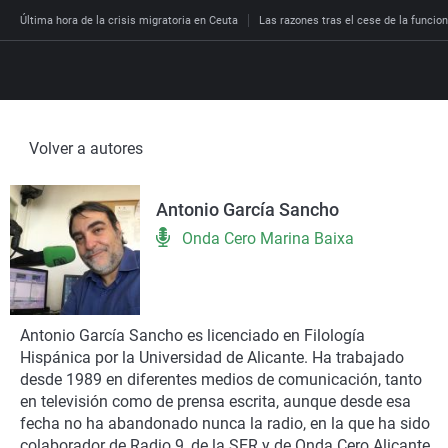
Última hora de la crisis migratoria en Ceuta
Las razones tras el cese de la funcion
Volver a autores
Directo
Programas
Antonio García Sancho
Podcast
Más de uno
Los Perseguidos
Andalucía
Fútbol
Sociedad
Onda Cero Marina Baixa
España
Por fin
Malas decisiones
Aragón
Baloncesto
Mundo
Economía
Julia en la onda
Expedientes del más a
Baleares
Tenis
Salud
Deportes
La brújula
El viaje del Guernica
Cantabria
Motor
Cultura
Antonio García Sancho es licenciado en Filología
El tiempo
Hispánica por la Universidad de Alicante. Ha trabajado
Radioestadio
Invisibles
Cataluña
Ciencia y Tecnología
Más noticias
desde 1989 en diferentes medios de comunicación, tanto
Radioestadio noche
Prohibido morirse
Comunidad de Madrid
Gastronomía
en televisión como de prensa escrita, aunque desde esa
fecha no ha abandonado nunca la radio, en la que ha sido
El colegio invisible
Esto no ha pasado
Comunitat Valenciana
Medio ambiente
colaborador de Radio 9, de la SER y de Onda Cero Alicante.