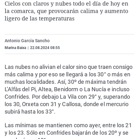
Cielos con claros y nubes todo el día de hoy en
La rosa de los vientos
Caso
Extremadura
Virales
la comarca, que provocarán calima y aumento
Gente viajera
Retornados
Galicia
Televisión
ligero de las temperaturas
Como el perro y el gat
Equipo de investigaci
La Rioja
Elecciones
Operación Viuda Negr
Navarra
Antonio García Sancho
Marina Baixa
|
22.08.2024 08:55
País Vasco
Las nubes no alivian el calor sino que traen consigo
más calima y por eso se llegará a los 30° o más en
muchas localidades. Así, 30º de máxima tendrán
L’Alfàs del Pi, Altea, Benidorm o La Nucía e incluso
Confrides. Por debajo La Vila con 29° y, superando
los 30, Orxeta con 31 y Callosa, donde el mercurio
subirá hasta los 33°.
Las mínimas se mantienen como ayer, entre los 21
y los 23. Sólo en Confrides bajarán de los 20º y se