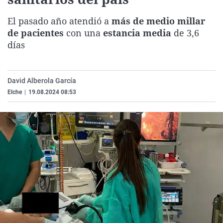
La rosa de los vientos
Caso
Extremadura
Virales
El pasado año atendió a
más de medio millar
Gente viajera
Retornados
Galicia
Televisión
de pacientes
con una
estancia media
de 3,6
Como el perro y el gat
Equipo de investigaci
La Rioja
Elecciones
días
Operación Viuda Negr
Navarra
País Vasco
David Alberola García
Elche
|
19.08.2024 08:53