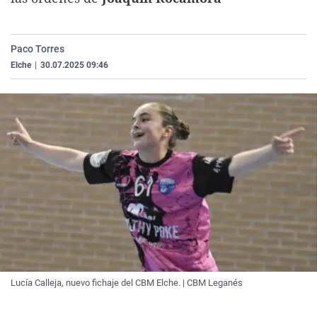
La rosa de los vientos
Caso
Extremadura
Virales
Gente viajera
Retornados
Galicia
Televisión
Paco Torres
Como el perro y el gat
Equipo de investigaci
La Rioja
Elecciones
Elche
|
30.07.2025 09:46
Operación Viuda Negr
Navarra
País Vasco
Lucía Calleja, nuevo fichaje del CBM Elche. | CBM Leganés