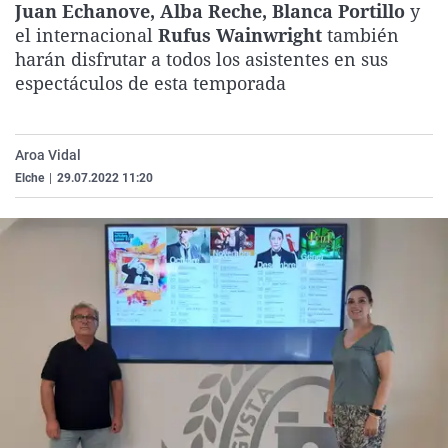
Juan Echanove, Alba Reche, Blanca Portillo
y
La rosa de los vientos
Caso
Extremadura
Virales
el internacional
Rufus Wainwright
también
Gente viajera
Retornados
Galicia
Televisión
harán disfrutar a todos los asistentes en sus
espectáculos de esta temporada
Como el perro y el gat
Equipo de investigaci
La Rioja
Elecciones
Operación Viuda Negr
Navarra
Aroa Vidal
País Vasco
Elche
|
29.07.2022 11:20