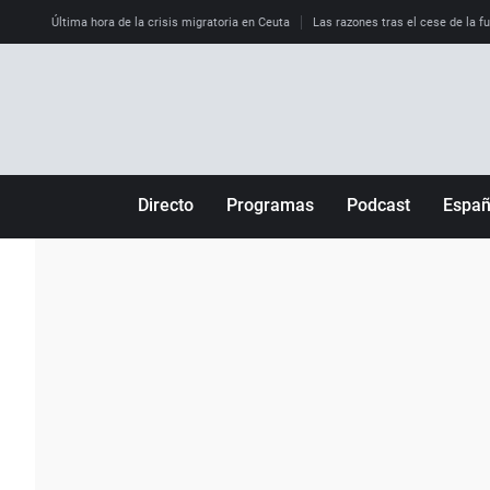
Última hora de la crisis migratoria en Ceuta
Las razones tras el cese de la f
Directo
Programas
Podcast
Espa
Más de uno
Los Perseguidos
Andalucía
Por fin
Malas decisiones
Aragón
Julia en la onda
Expedientes del más allá
Baleares
La brújula
El viaje del Guernica
Cantabria
Radioestadio
Invisibles
Cataluña
Radioestadio noche
Prohibido morirse
Comunidad de M
El colegio invisible
Esto no ha pasado
Comunitat Vale