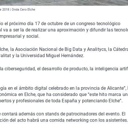
de 2018 | Onda Cero Elche
rio el próximo día 17 de octubre de un congreso tecnológico
l va a ser la de realizar una aproximación y difundir las tecno
presarial y social.
che, la Asociación Nacional de Big Data y Analitycs, la Cátedr
litat y la Universidad Miguel Hernández.
ciberseguridad, el desarrollo de producto, la inteligencia artifi
ía en el ámbito digital celebrado en la provincia de Alicante”,
nómica en Elche, que ha considerado que “este hito marca un
xpertos y profesionales de toda España y potenciando Elche”.
e contará además con stands de patrocinadores del evento. El
zación del acto habrá una comida networking con los asistentes.