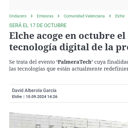
La rosa de los vientos
Caso
Extremadura
Gente viajera
Retornados
Galicia
Ondacero
Emisoras
Comunidad Valenciana
Elche
Como el perro y el
Equipo de investigación
La Rioja
SERÁ EL 17 DE OCTUBRE
gato
Elche acoge en octubre e
Operación Viuda
Navarra
Negra
País Vasco
tecnología digital de la p
Se trata del evento
‘PalmeraTech’
cuya finalida
las tecnologías que están actualmente redefini
David Alberola García
Elche
|
10.09.2024 14:26