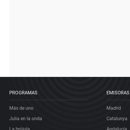
PROGRAMAS
EMISORAS
Más de uno
Madrid
Julia en la onda
Catalunya
La brújula
Andalucía