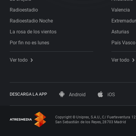
Radioestadio
Valencia
Radioestadio Noche
Extremadu
La rosa de los vientos
Asturias
Por fin no es lunes
País Vasco
Ver todo
Ver todo
DESCARGA LA APP
Android
iOS
Copyright © Uniprex, S.A.U., C/ Fuerteventura 12
San Sebastián de los Reyes, 28703 Madrid