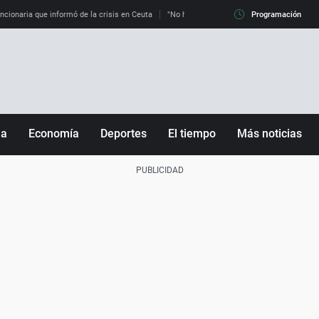
uncionaria que informó de la crisis en Ceuta
"No hay mafias, que no nos engañen": exper
Programación
ña
Economía
Deportes
El tiempo
Más noticias
Fútbol
Sociedad
Baloncesto
Mundo
Tenis
Salud
Motor
Cultura
Ciencia y Tecnología
adrid
Gastronomía
nciana
Medio ambiente