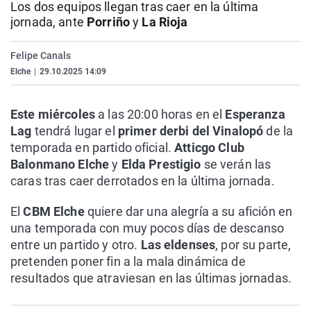
Los dos equipos llegan tras caer en la última
La rosa de los vientos
Caso
Extremadura
Virales
jornada, ante
Porriño
y
La Rioja
Gente viajera
Retornados
Galicia
Televisión
Felipe Canals
Como el perro y el gat
Equipo de investigaci
La Rioja
Elecciones
Elche
|
29.10.2025 14:09
Operación Viuda Negr
Navarra
País Vasco
Este miércoles
a las 20:00 horas en el
Esperanza
Lag
tendrá lugar el
primer derbi del Vinalopó
de la
temporada en partido oficial.
Atticgo Club
Balonmano Elche
y
Elda Prestigio
se verán las
caras tras caer derrotados en la última jornada.
El
CBM Elche
quiere dar una alegría a su afición en
una temporada con muy pocos días de descanso
entre un partido y otro.
Las eldenses
, por su parte,
pretenden poner fin a la mala dinámica de
resultados que atraviesan en las últimas jornadas.