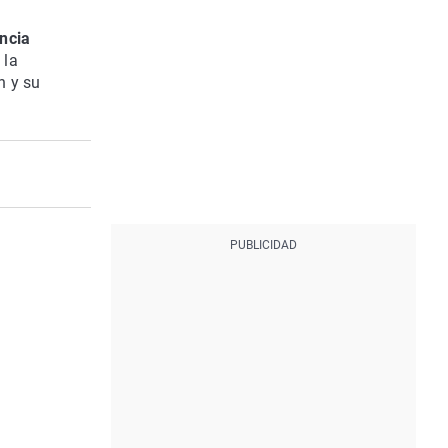
encia
 la
n y su