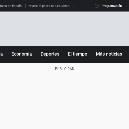
erizos en España
Muere el padre de Leo Messi
La diferencia entre observar el eclip
Programación
ña
Economía
Deportes
El tiempo
Más noticias
Fútbol
Sociedad
Baloncesto
Mundo
Tenis
Salud
Motor
Cultura
Ciencia y Tecnología
adrid
Gastronomía
nciana
Medio ambiente