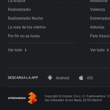
La brújula
Andalucía
Radioestadio
Valencia
Radioestadio Noche
Extremadu
La rosa de los vientos
Asturias
Por fin no es lunes
País Vasco
Ver todo
Ver todo
DESCARGA LA APP
Android
iOS
Copyright © Uniprex, S.A.U., C/ Fuerteventura 12
San Sebastián de los Reyes, 28703 Madrid