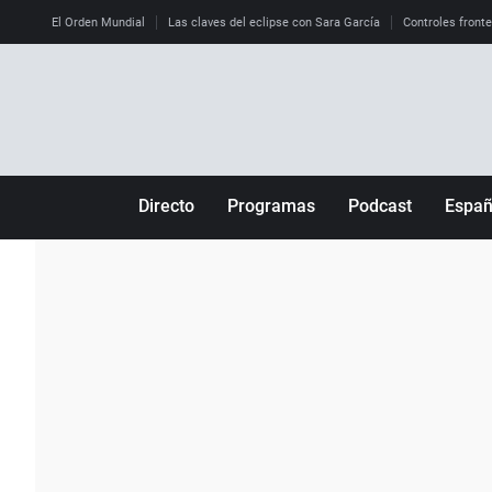
El Orden Mundial
Las claves del eclipse con Sara García
Controles front
Directo
Programas
Podcast
Espa
Más de uno
Los Perseguidos
Andalucía
Por fin
Malas decisiones
Aragón
Julia en la onda
Expedientes del más allá
Baleares
La brújula
El viaje del Guernica
Cantabria
Radioestadio
Invisibles
Cataluña
Radioestadio noche
Prohibido morirse
Comunidad de M
El colegio invisible
Esto no ha pasado
Comunitat Vale