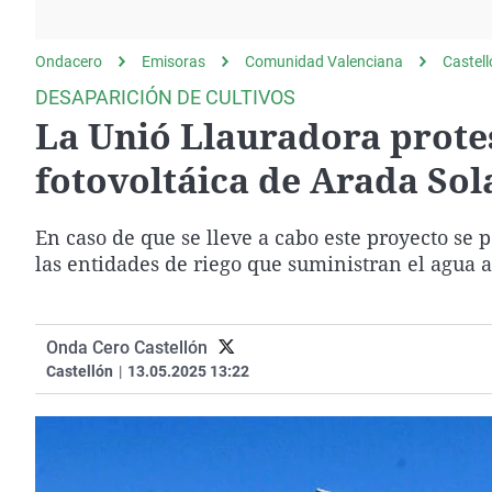
La rosa de los vientos
Caso
Extremadura
Gente viajera
Retornados
Galicia
Ondacero
Emisoras
Comunidad Valenciana
Castel
Como el perro y el
Equipo de investigación
La Rioja
DESAPARICIÓN DE CULTIVOS
gato
La Unió Llauradora protes
Operación Viuda
Navarra
Negra
País Vasco
fotovoltáica de Arada Sol
En caso de que se lleve a cabo este proyecto se 
las entidades de riego que suministran el agua a
Onda Cero Castellón
Castellón
|
13.05.2025 13:22