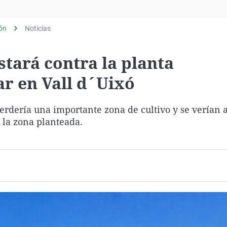
Virales
Televisión
lón
Noticias
Elecciones
tará contra la planta
ar en Vall d´Uixó
perdería una importante zona de cultivo y se verían 
 la zona planteada.