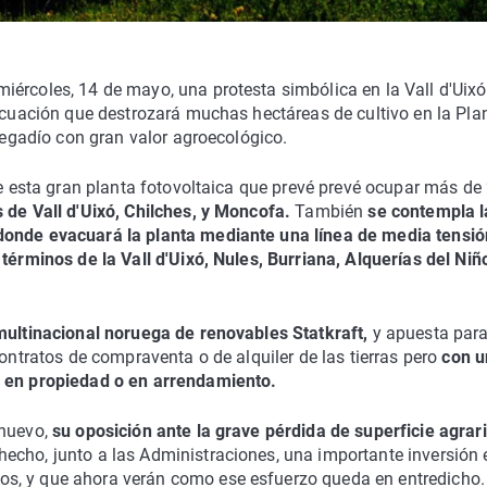
iércoles, 14 de mayo, una protesta simbólica en la Vall d'Uixó
vacuación que destrozará muchas hectáreas de cultivo en la Pla
 regadío con gran valor agroecológico.
 de esta gran planta fotovoltaica que prevé prevé ocupar más de
 de Vall d'Uixó, Chilches, y Moncofa.
También
se contempla l
donde evacuará la planta mediante una línea de media tensió
términos de la Vall d'Uixó, Nules, Burriana, Alquerías del Niñ
a multinacional noruega de renovables Statkraft,
y apuesta par
contratos de compraventa o de alquiler de las tierras pero
con u
n en propiedad o en arrendamiento.
nuevo,
su oposición ante la grave pérdida de superficie agrari
echo, junto a las Administraciones, una importante inversión 
s, y que ahora verán como ese esfuerzo queda en entredicho.