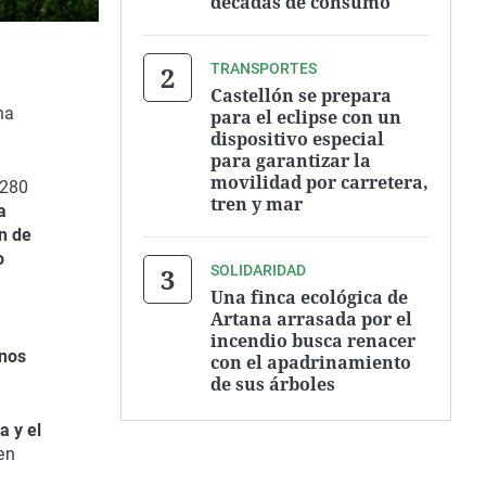
décadas de consumo
TRANSPORTES
Castellón se prepara
na
para el eclipse con un
dispositivo especial
para garantizar la
movilidad por carretera,
 280
tren y mar
a
n de
o
SOLIDARIDAD
Una finca ecológica de
Artana arrasada por el
a
incendio busca renacer
nos
con el apadrinamiento
de sus árboles
a y el
en