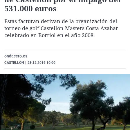
La rosa de los vientos
Caso
Extremadura
Virales
531.000 euros
Gente viajera
Retornados
Galicia
Televisión
Estas facturan derivan de la organización del
Como el perro y el gat
Equipo de investigaci
La Rioja
Elecciones
torneo de golf Castellón Masters Costa Azahar
celebrado en Borriol en el año 2008.
Operación Viuda Negr
Navarra
País Vasco
ondacero.es
CASTELLON
|
29.12.2016 10:00