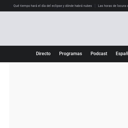
Qué tiempo hará el día del eclipse y dónde habrá nubes
Las horas de locura qu
Directo
Programas
Podcast
Espa
Más de uno
Los Perseguidos
Andalucía
Por fin
Malas decisiones
Aragón
Julia en la onda
Expedientes del más allá
Baleares
La brújula
El viaje del Guernica
Cantabria
Radioestadio
Invisibles
Cataluña
Radioestadio noche
Prohibido morirse
Comunidad de M
El colegio invisible
Esto no ha pasado
Comunitat Vale