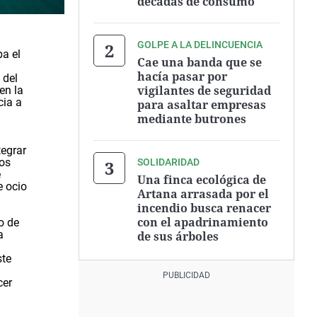
décadas de consumo
GOLPE A LA DELINCUENCIA
ba el
Cae una banda que se
hacía pasar por
 del
vigilantes de seguridad
en la
cia a
para asaltar empresas
mediante butrones
a
tegrar
tos
SOLIDARIDAD
e
Una finca ecológica de
e ocio
Artana arrasada por el
incendio busca renacer
con el apadrinamiento
o de
a
de sus árboles
ste
cer