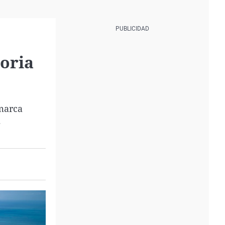
Soria
 marca
.