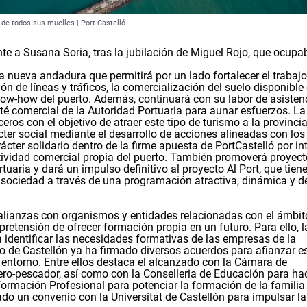
 de todos sus muelles | Port Castelló
te a Susana Soria, tras la jubilación de Miguel Rojo, que ocupa
a nueva andadura que permitirá por un lado fortalecer el trabajo
 de líneas y tráficos, la comercialización del suelo disponible 
know-how del puerto. Además, continuará con su labor de asisten
ité comercial de la Autoridad Portuaria para aunar esfuerzos. La
os con el objetivo de atraer este tipo de turismo a la provinci
ter social mediante el desarrollo de acciones alineadas con los
ácter solidario dentro de la firme apuesta de PortCastelló por in
ctividad comercial propia del puerto. También promoverá proyec
aria y dará un impulso definitivo al proyecto Al Port, que tien
 sociedad a través de una programación atractiva, dinámica y d
r alianzas con organismos y entidades relacionadas con el ámbit
pretensión de ofrecer formación propia en un futuro. Para ello, l
 identificar las necesidades formativas de las empresas de la
o de Castellón ya ha firmado diversos acuerdos para afianzar e
entorno. Entre ellos destaca el alcanzado con la Cámara de
ero-pescador, así como con la Conselleria de Educación para ha
Formación Profesional para potenciar la formación de la familia
do un convenio con la Universitat de Castellón para impulsar la