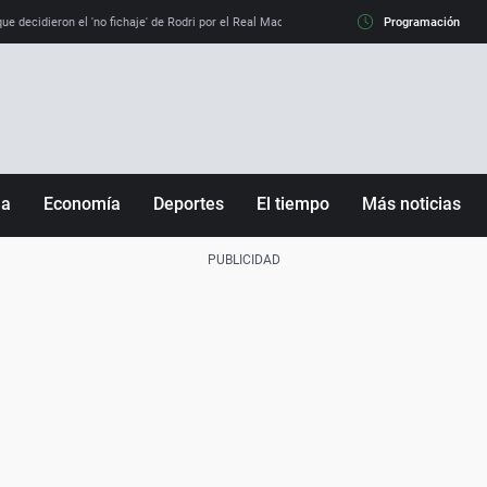
e decidieron el 'no fichaje' de Rodri por el Real Madrid y su 'sí' al Barça
Programación
La llamada de
ña
Economía
Deportes
El tiempo
Más noticias
Fútbol
Sociedad
Baloncesto
Mundo
Tenis
Salud
Motor
Cultura
Ciencia y Tecnología
adrid
Gastronomía
nciana
Medio ambiente