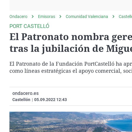
La rosa de los vientos
Caso
Extremadura
Gente viajera
Retornados
Galicia
Ondacero
Emisoras
Comunidad Valenciana
Castel
Como el perro y el
Equipo de investigación
La Rioja
PORT CASTELLÓ
gato
El Patronato nombra geren
Operación Viuda
Navarra
Negra
País Vasco
tras la jubilación de Migu
El Patronato de la Fundación PortCastelló ha ap
como líneas estratégicas el apoyo comercial, soc
ondacero.es
Castellón
|
05.09.2022 12:43