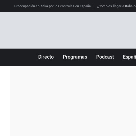
Preocupación en Italia por los controles en España
¿Cómo es llegar a Italia c
Directo
Programas
Podcast
Espa
Más de uno
Los Perseguidos
Andalucía
Por fin
Malas decisiones
Aragón
Julia en la onda
Expedientes del más allá
Baleares
La brújula
El viaje del Guernica
Cantabria
Radioestadio
Invisibles
Cataluña
Radioestadio noche
Prohibido morirse
Comunidad de M
El colegio invisible
Esto no ha pasado
Comunitat Vale