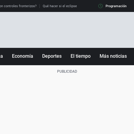
on controles fronterizos?
Qué hacer si el eclipse me pilla conduciendo
Programación
Qué tiempo 
ña
Economía
Deportes
El tiempo
Más noticias
Fútbol
Sociedad
Baloncesto
Mundo
Tenis
Salud
Motor
Cultura
Ciencia y Tecnología
adrid
Gastronomía
nciana
Medio ambiente