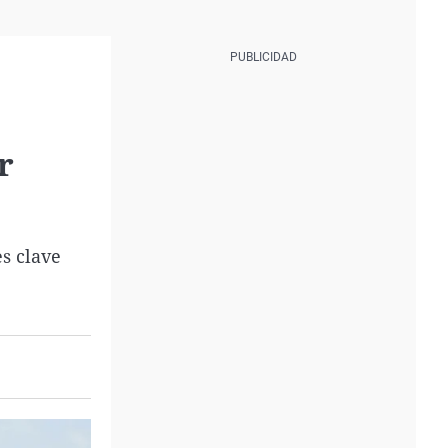
r
s clave