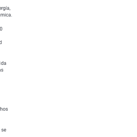
rgía,
ámica.
00
d
ida
as
chos
 se