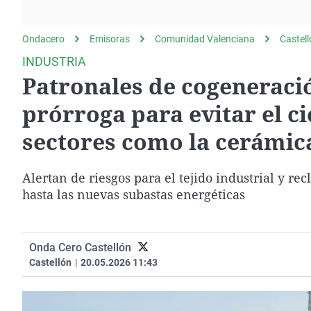
La rosa de los vientos
Caso
Extremadura
Gente viajera
Retornados
Galicia
Ondacero
Emisoras
Comunidad Valenciana
Castel
Como el perro y el
Equipo de investigación
La Rioja
INDUSTRIA
gato
Patronales de cogeneraci
Operación Viuda
Navarra
Negra
País Vasco
prórroga para evitar el ci
sectores como la cerámica
Alertan de riesgos para el tejido industrial y 
hasta las nuevas subastas energéticas
Onda Cero Castellón
Castellón
|
20.05.2026 11:43