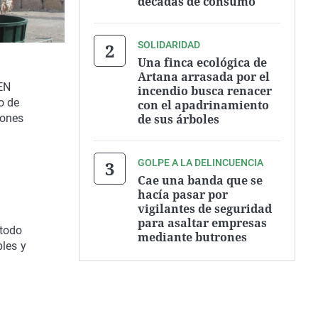
décadas de consumo
SOLIDARIDAD
Una finca ecológica de
Artana arrasada por el
GEN
incendio busca renacer
o de
con el apadrinamiento
de sus árboles
iones
GOLPE A LA DELINCUENCIA
Cae una banda que se
hacía pasar por
vigilantes de seguridad
para asaltar empresas
 todo
mediante butrones
bles y