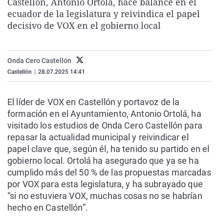
Castellón, Antonio Ortolá, hace balance en el
La rosa de los vientos
Caso
Extremadura
Virales
ecuador de la legislatura y reivindica el papel
decisivo de VOX en el gobierno local
Gente viajera
Retornados
Galicia
Televisión
Como el perro y el gat
Equipo de investigaci
La Rioja
Elecciones
Operación Viuda Negr
Navarra
Onda Cero Castellón
Castellón
|
28.07.2025 14:41
País Vasco
El líder de VOX en Castellón y portavoz de la
formación en el Ayuntamiento, Antonio Ortolá, ha
visitado los estudios de Onda Cero Castellón para
repasar la actualidad municipal y reivindicar el
papel clave que, según él, ha tenido su partido en el
gobierno local. Ortolá ha asegurado que ya se ha
cumplido más del 50 % de las propuestas marcadas
por VOX para esta legislatura, y ha subrayado que
“si no estuviera VOX, muchas cosas no se habrían
hecho en Castellón”.