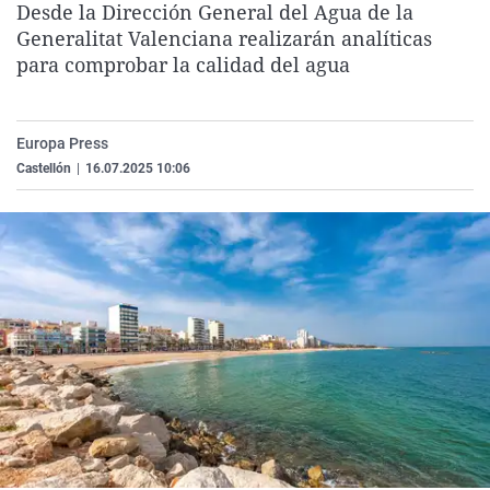
Desde la Dirección General del Agua de la
La rosa de los vientos
Caso
Extremadura
Virales
Generalitat Valenciana realizarán analíticas
Gente viajera
Retornados
Galicia
Televisión
para comprobar la calidad del agua
Como el perro y el gat
Equipo de investigaci
La Rioja
Elecciones
Operación Viuda Negr
Navarra
Europa Press
Castellón
|
16.07.2025 10:06
País Vasco