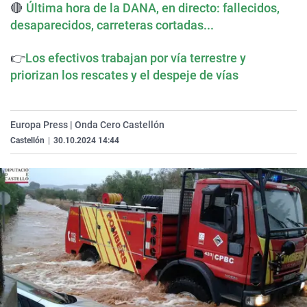
🔴
Última hora de la DANA, en directo: fallecidos,
La rosa de los vientos
Caso
Extremadura
Virales
desaparecidos, carreteras cortadas...
Gente viajera
Retornados
Galicia
Televisión
👉
Los efectivos trabajan por vía terrestre y
Como el perro y el gat
Equipo de investigaci
La Rioja
Elecciones
priorizan los rescates y el despeje de vías
Operación Viuda Negr
Navarra
País Vasco
Europa Press | Onda Cero Castellón
Castellón
|
30.10.2024 14:44