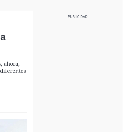
za
y, ahora,
 diferentes