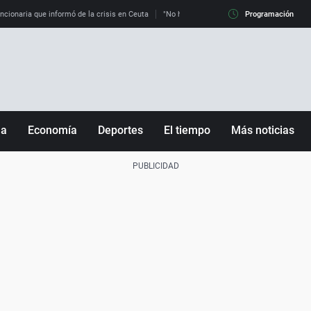
uncionaria que informó de la crisis en Ceuta
"No hay mafias, que no nos engañen": exper
Programación
ña
Economía
Deportes
El tiempo
Más noticias
Fútbol
Sociedad
Baloncesto
Mundo
Tenis
Salud
Motor
Cultura
Ciencia y Tecnología
adrid
Gastronomía
nciana
Medio ambiente