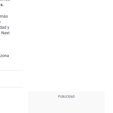
s.
n más
e
idad y
s Next
 zona