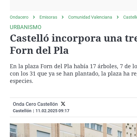
La rosa de los vientos
Caso
Extremadura
Gente viajera
Retornados
Galicia
Ondacero
Emisoras
Comunidad Valenciana
Castel
Como el perro y el
Equipo de investigación
La Rioja
URBANISMO
gato
Castelló incorpora una tr
Operación Viuda
Navarra
Negra
País Vasco
Forn del Pla
En la plaza Forn del Pla había 17 árboles, 7 de lo
con los 31 que ya se han plantado, la plaza ha r
especies.
Onda Cero Castellón
Castellón
|
11.02.2025 09:17