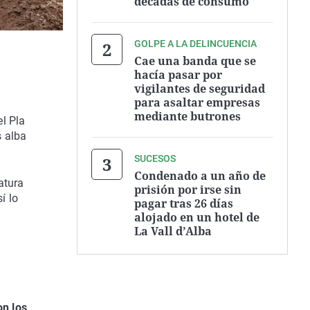
décadas de consumo
GOLPE A LA DELINCUENCIA
Cae una banda que se
hacía pasar por
vigilantes de seguridad
para asaltar empresas
mediante butrones
l Pla
 alba
SUCESOS
Condenado a un año de
atura
prisión por irse sin
sí lo
pagar tras 26 días
alojado en un hotel de
La Vall d’Alba
on los