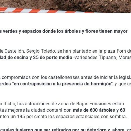
verdes y espacios donde los árboles y flores tienen mayor
 Castellón, Sergio Toledo, se han plantado en la plaza Forn de
edad de encina y 25 de porte medio
-variedades Tipuana, Morus
s compromisos con los castellonenses antes de iniciar la legisl
erdes "en contraposición a la presencia de hormigón"
, y que a
a dicho, las actuaciones de Zona de Bajas Emisiones están
estas mejoras la ciudad contará con
más de 600 árboles y 60
nten un 195 por ciento los espacios estanciales con sombra.
 cuales tuvieron que ser retirados por su deterioro y, ahora, c