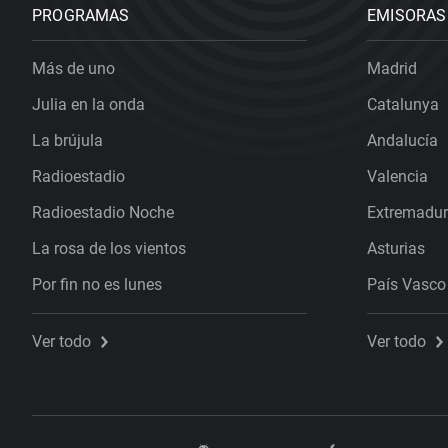
PROGRAMAS
EMISORAS
Más de uno
Madrid
Julia en la onda
Catalunya
La brújula
Andalucía
Radioestadio
Valencia
Radioestadio Noche
Extremadu
La rosa de los vientos
Asturias
Por fin no es lunes
País Vasco
Ver todo
Ver todo