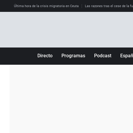
Última hora de la crisis migratoria en Ceuta
Las razones tras el cese de la f
Directo
Programas
Podcast
Espa
Más de uno
Los Perseguidos
Andalucía
Por fin
Malas decisiones
Aragón
Julia en la onda
Expedientes del más allá
Baleares
La brújula
El viaje del Guernica
Cantabria
Radioestadio
Invisibles
Cataluña
Radioestadio noche
Prohibido morirse
Comunidad de M
El colegio invisible
Esto no ha pasado
Comunitat Vale