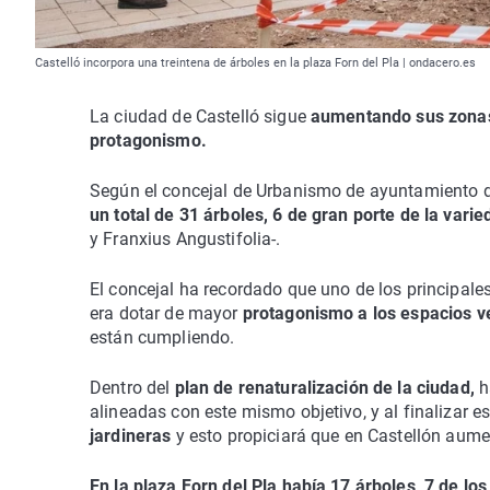
Castelló incorpora una treintena de árboles en la plaza Forn del Pla | ondacero.es
La ciudad de Castelló sigue
aumentando sus zonas 
protagonismo.
Según el concejal de Urbanismo de ayuntamiento de
un total de 31 árboles, 6 de gran porte de la vari
y Franxius Angustifolia-.
El concejal ha recordado que uno de los principale
era dotar de mayor
protagonismo a los espacios v
están cumpliendo.
Dentro del
plan de renaturalización de la ciudad,
h
alineadas con este mismo objetivo, y al finalizar 
jardineras
y esto propiciará que en Castellón aume
En la plaza Forn del Pla había 17 árboles, 7 de los