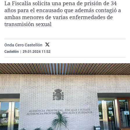
La Fiscalía solicita una pena de prisión de 34
La rosa de los vientos
Caso
Extremadura
Virales
años para el encausado que además contagió a
Gente viajera
Retornados
Galicia
Televisión
ambas menores de varias enfermedades de
transmisión sexual
Como el perro y el gat
Equipo de investigaci
La Rioja
Elecciones
Operación Viuda Negr
Navarra
Onda Cero Castellón
País Vasco
Castellón
|
29.01.2024 11:52