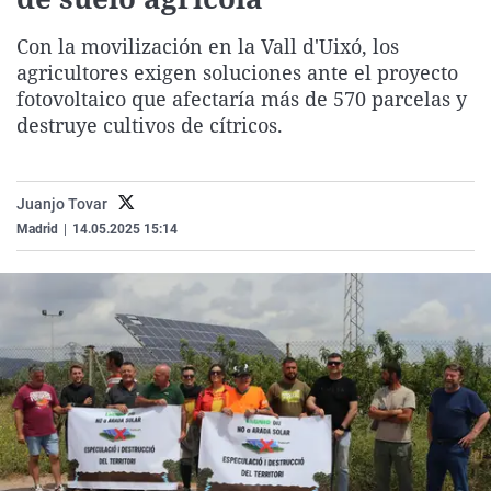
La rosa de los vientos
Caso
Extremadura
Virales
Con la movilización en la Vall d'Uixó, los
Gente viajera
Retornados
Galicia
Televisión
agricultores exigen soluciones ante el proyecto
Como el perro y el gat
Equipo de investigaci
La Rioja
Elecciones
fotovoltaico que afectaría más de 570 parcelas y
destruye cultivos de cítricos.
Operación Viuda Negr
Navarra
País Vasco
Juanjo Tovar
Madrid
|
14.05.2025 15:14