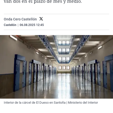
van dos en el plazo de mes y medio.
La rosa de los vientos
Caso
Extremadura
Virales
Gente viajera
Retornados
Galicia
Televisión
Onda Cero Castellón
Como el perro y el gat
Equipo de investigaci
La Rioja
Elecciones
Castellón
|
06.08.2025 12:45
Operación Viuda Negr
Navarra
País Vasco
Interior de la cárcel de El Dueso en Santoña | Ministerio del Interior