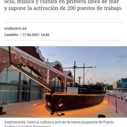
ocio, música y cultura en primera línea de mar
La rosa de los vientos
Caso
Extremadura
Virales
y supone la activación de 200 puestos de trabajo.
Gente viajera
Retornados
Galicia
Televisión
Como el perro y el gat
Equipo de investigaci
La Rioja
Elecciones
ondacero.es
Operación Viuda Negr
Navarra
Castellón
|
17.06.2021 14:45
País Vasco
Gastronomía, música, cultura y ocio en la nueva propuesta de Puerto
Azahar | Varadero Experience