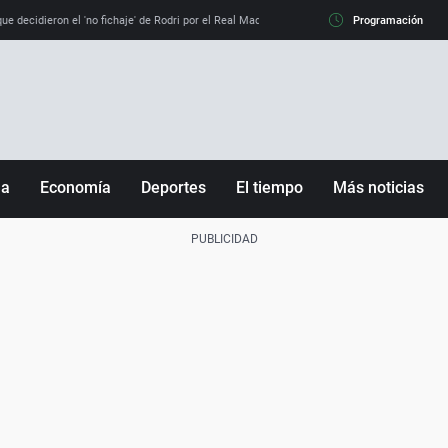
e decidieron el 'no fichaje' de Rodri por el Real Madrid y su 'sí' al Barça
Programación
La llamada de
ña
Economía
Deportes
El tiempo
Más noticias
Fútbol
Sociedad
Baloncesto
Mundo
Tenis
Salud
Motor
Cultura
Ciencia y Tecnología
adrid
Gastronomía
nciana
Medio ambiente