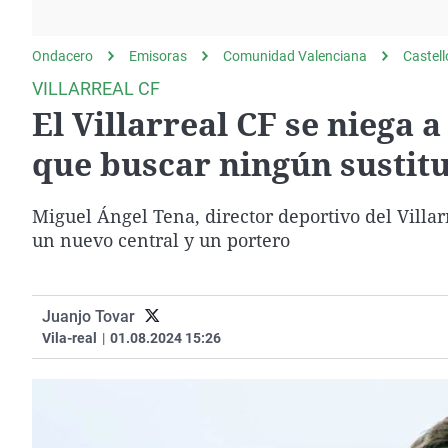
La rosa de los vientos
Caso
Extremadura
Gente viajera
Retornados
Galicia
Ondacero
Emisoras
Comunidad Valenciana
Castel
Como el perro y el
Equipo de investigación
La Rioja
VILLARREAL CF
gato
El Villarreal CF se niega 
Operación Viuda
Navarra
Negra
País Vasco
que buscar ningún sustit
Miguel Ángel Tena, director deportivo del Villa
un nuevo central y un portero
Juanjo Tovar
Vila-real
|
01.08.2024 15:26