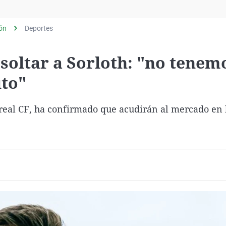
Virales
Televisión
lón
Deportes
Elecciones
a soltar a Sorloth: "no tenem
uto"
rreal CF, ha confirmado que acudirán al mercado en