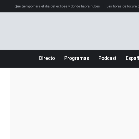
Qué tiempo hará el día del eclipse y dónde habrá nubes
Las horas de locura qu
Directo
Programas
Podcast
Espa
Más de uno
Los Perseguidos
Andalucía
Por fin
Malas decisiones
Aragón
Julia en la onda
Expedientes del más allá
Baleares
La brújula
El viaje del Guernica
Cantabria
Radioestadio
Invisibles
Cataluña
Radioestadio noche
Prohibido morirse
Comunidad de M
El colegio invisible
Esto no ha pasado
Comunitat Vale