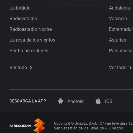
La brújula
Andalucía
Radioestadio
Valencia
Radioestadio Noche
Extremadu
La rosa de los vientos
Asturias
Por fin no es lunes
País Vasco
Ver todo
Ver todo
DESCARGA LA APP
Android
iOS
Copyright © Uniprex, S.A.U., C/ Fuerteventura 12
San Sebastián de los Reyes, 28703 Madrid