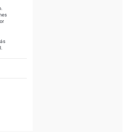
o.
ones
or
más
l.