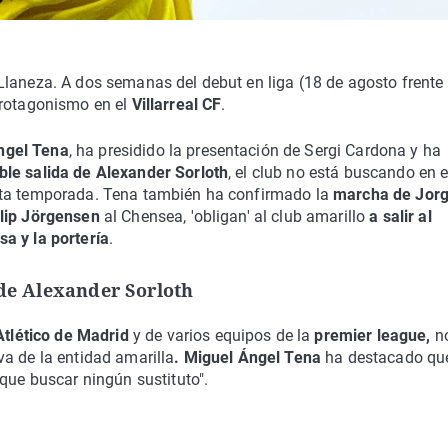
laneza. A dos semanas del debut en liga (18 de agosto frente 
rotagonismo en el
Villarreal CF
.
ngel Tena
, ha presidido la presentación de Sergi Cardona y ha
le salida de Alexander Sorloth
, el club no está buscando en e
sta temporada. Tena también ha confirmado la
marcha de Jor
ilip Jörgensen
al Chensea, 'obligan' al club amarillo
a salir al
sa y la portería
.
 de Alexander Sorloth
Atlético de Madrid
y de varios equipos de la
premier league,
n
a de la entidad amarilla
. Miguel Ángel Tena
ha destacado que
 que buscar ningún sustituto".