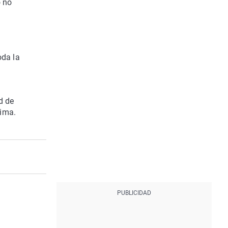
o no
o
oda la
d de
xima.