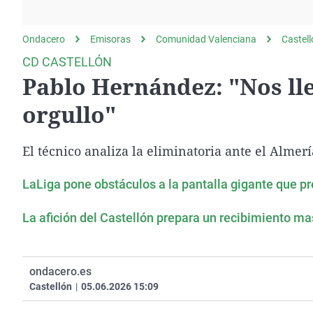
La rosa de los vientos
Caso
Extremadura
Gente viajera
Retornados
Galicia
Ondacero
Emisoras
Comunidad Valenciana
Castel
Como el perro y el
Equipo de investigación
La Rioja
CD CASTELLÓN
gato
Pablo Hernández: "Nos ll
Operación Viuda
Navarra
Negra
País Vasco
orgullo"
El técnico analiza la eliminatoria ante el Almerí
LaLiga pone obstáculos a la pantalla gigante que p
La afición del Castellón prepara un recibimiento ma
ondacero.es
Castellón
|
05.06.2026 15:09