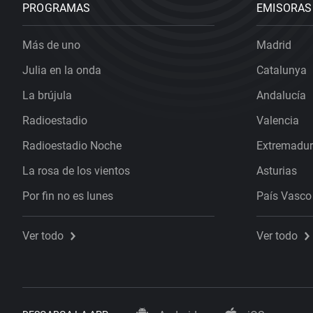
PROGRAMAS
EMISORAS
Más de uno
Madrid
Julia en la onda
Catalunya
La brújula
Andalucía
Radioestadio
Valencia
Radioestadio Noche
Extremadu
La rosa de los vientos
Asturias
Por fin no es lunes
País Vasco
Ver todo
Ver todo