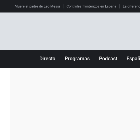
Muere el padre de Leo Messi
Controles fronterizos en España
La diferenc
Directo
Programas
Podcast
Espa
Más de uno
Los Perseguidos
Andalucía
Por fin
Malas decisiones
Aragón
Julia en la onda
Expedientes del más allá
Baleares
La brújula
El viaje del Guernica
Cantabria
Radioestadio
Invisibles
Cataluña
Radioestadio noche
Prohibido morirse
Comunidad de M
El colegio invisible
Esto no ha pasado
Comunitat Vale