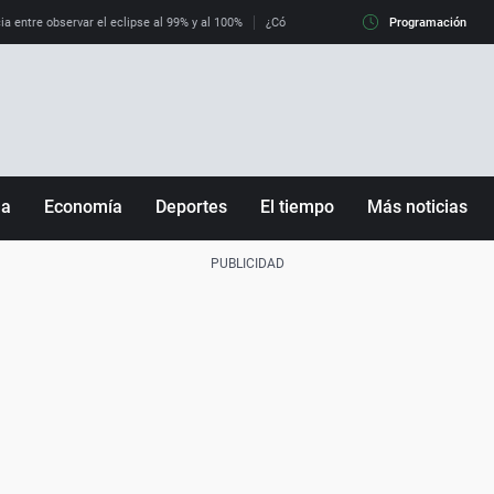
ia entre observar el eclipse al 99% y al 100%
¿Cómo es llegar a Italia con controles fro
Programación
ña
Economía
Deportes
El tiempo
Más noticias
Fútbol
Sociedad
Baloncesto
Mundo
Tenis
Salud
Motor
Cultura
Ciencia y Tecnología
adrid
Gastronomía
nciana
Medio ambiente