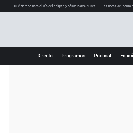
Qué tiempo hará el día del eclipse y dónde habrá nubes
Las horas de locura qu
Directo
Programas
Podcast
Espa
Más de uno
Los Perseguidos
Andalucía
Por fin
Malas decisiones
Aragón
Julia en la onda
Expedientes del más allá
Baleares
La brújula
El viaje del Guernica
Cantabria
Radioestadio
Invisibles
Cataluña
Radioestadio noche
Prohibido morirse
Comunidad de M
El colegio invisible
Esto no ha pasado
Comunitat Vale