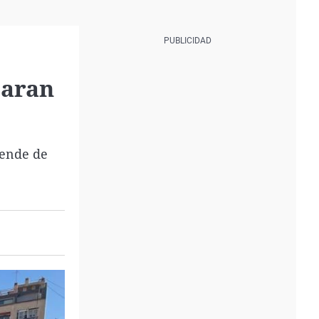
paran
pende de