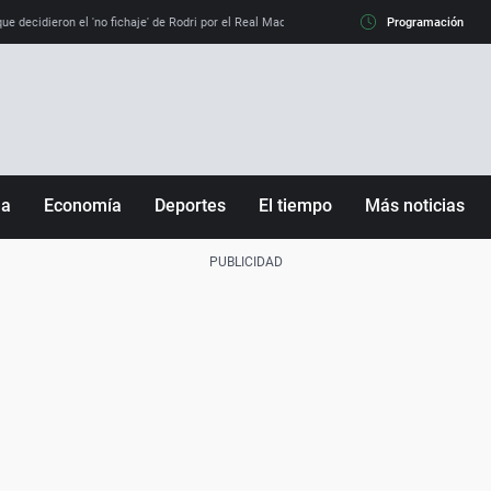
e decidieron el 'no fichaje' de Rodri por el Real Madrid y su 'sí' al Barça
Programación
La llamada de
ña
Economía
Deportes
El tiempo
Más noticias
Fútbol
Sociedad
Baloncesto
Mundo
Tenis
Salud
Motor
Cultura
Ciencia y Tecnología
adrid
Gastronomía
nciana
Medio ambiente