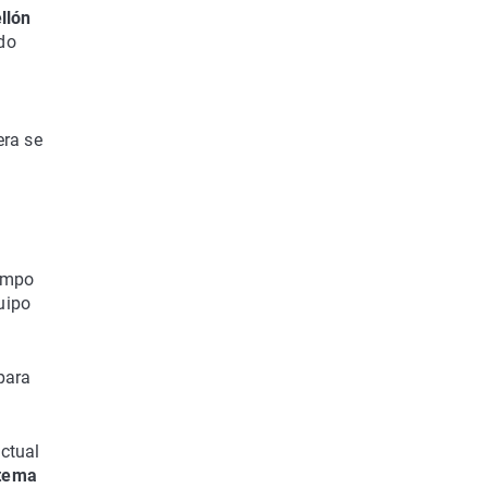
llón
do
era se
iempo
uipo
para
actual
stema