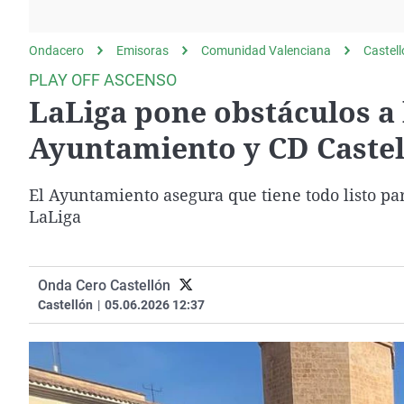
La rosa de los vientos
Caso
Extremadura
Gente viajera
Retornados
Galicia
Ondacero
Emisoras
Comunidad Valenciana
Castel
Como el perro y el
Equipo de investigación
La Rioja
PLAY OFF ASCENSO
gato
LaLiga pone obstáculos a 
Operación Viuda
Navarra
Negra
País Vasco
Ayuntamiento y CD Castell
El Ayuntamiento asegura que tiene todo listo par
LaLiga
Onda Cero Castellón
Castellón
|
05.06.2026 12:37