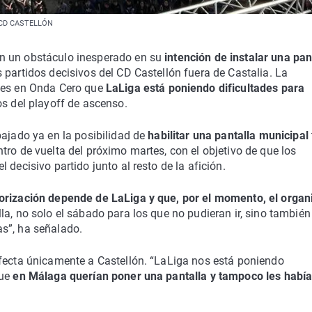
 | CD CASTELLÓN
n un obstáculo inesperado en su
intención de instalar una pan
 partidos decisivos del CD Castellón fuera de Castalia. La
rnes en Onda Cero que
LaLiga está poniendo dificultades para
s del playoff de ascenso.
bajado ya en la posibilidad de
habilitar una pantalla municipal
tro de vuelta del próximo martes, con el objetivo de que los
decisivo partido junto al resto de la afición.
torización depende de LaLiga y que, por el momento, el orga
, no solo el sábado para los que no pudieran ir, sino también 
s”, ha señalado.
afecta únicamente a Castellón. “LaLiga nos está poniendo
que
en Málaga querían poner una pantalla y tampoco les habí