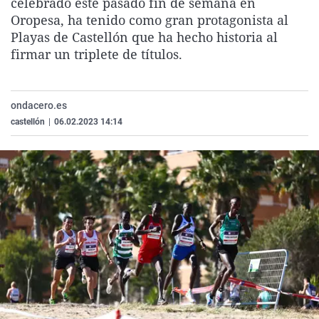
celebrado este pasado fin de semana en
La rosa de los vientos
Caso
Extremadura
Virales
Oropesa, ha tenido como gran protagonista al
Playas de Castellón que ha hecho historia al
Gente viajera
Retornados
Galicia
Televisión
firmar un triplete de títulos.
Como el perro y el gat
Equipo de investigaci
La Rioja
Elecciones
Operación Viuda Negr
Navarra
ondacero.es
País Vasco
castellón
|
06.02.2023 14:14