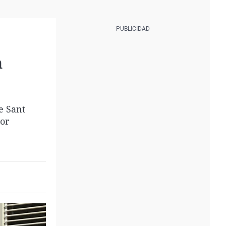
n
e Sant
por