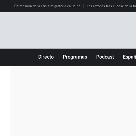
Última hora de la crisis migratoria en Ceuta
Las razones tras el cese de la f
Directo
Programas
Podcast
Espa
Más de uno
Los Perseguidos
Andalucía
Por fin
Malas decisiones
Aragón
Julia en la onda
Expedientes del más allá
Baleares
La brújula
El viaje del Guernica
Cantabria
Radioestadio
Invisibles
Cataluña
Radioestadio noche
Prohibido morirse
Comunidad de M
El colegio invisible
Esto no ha pasado
Comunitat Vale