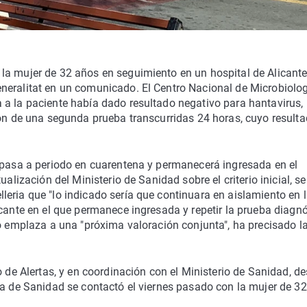
la mujer de 32 años en seguimiento en un hospital de Alicant
neralitat en un comunicado. El Centro Nacional de Microbiolo
 a la paciente había dado resultado negativo para hantavirus,
ión de una segunda prueba transcurridas 24 horas, cuyo result
r pasa a periodo en cuarentena y permanecerá ingresada en el
alización del Ministerio de Sanidad sobre el criterio inicial, s
eria que "lo indicado sería que continuara en aislamiento en 
icante en el que permanece ingresada y repetir la prueba diagn
io emplaza a una "próxima valoración conjunta", ha precisado l
o de Alertas, y en coordinación con el Ministerio de Sanidad, de
ia de Sanidad se contactó el viernes pasado con la mujer de 32