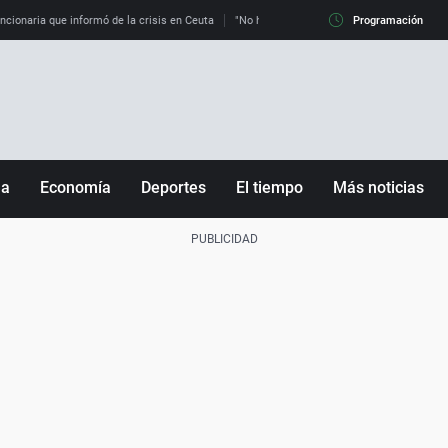
uncionaria que informó de la crisis en Ceuta
"No hay mafias, que no nos engañen": exper
Programación
ña
Economía
Deportes
El tiempo
Más noticias
Fútbol
Sociedad
Baloncesto
Mundo
Tenis
Salud
Motor
Cultura
Ciencia y Tecnología
adrid
Gastronomía
nciana
Medio ambiente