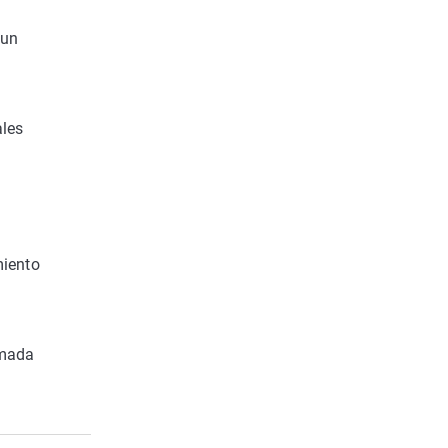
 un
ales
miento
omada