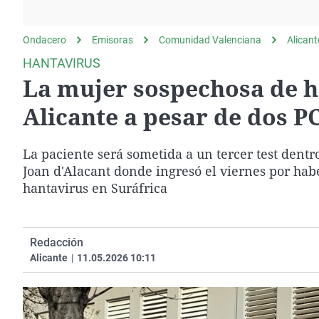
La rosa de los vientos
Caso
Extremadura
Gente viajera
Retornados
Galicia
Ondacero
Emisoras
Comunidad Valenciana
Alicant
Como el perro y el
Equipo de investigación
La Rioja
HANTAVIRUS
gato
La mujer sospechosa de h
Operación Viuda
Navarra
Negra
País Vasco
Alicante a pesar de dos P
La paciente será sometida a un tercer test dentr
Joan d'Alacant donde ingresó el viernes por hab
hantavirus en Suráfrica
Redacción
Alicante
|
11.05.2026 10:11