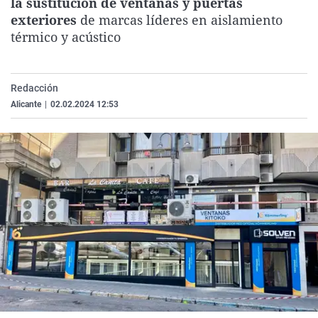
la sustitución de ventanas y puertas
La rosa de los vientos
Caso
Extremadura
Virales
exteriores
de marcas líderes en aislamiento
térmico y acústico
Gente viajera
Retornados
Galicia
Televisión
Como el perro y el gat
Equipo de investigaci
La Rioja
Elecciones
Operación Viuda Negr
Navarra
Redacción
Alicante
|
02.02.2024 12:53
País Vasco