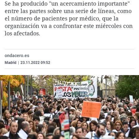
Se ha producido "un acercamiento importante"
La rosa de los vientos
Caso
Extremadura
Virales
entre las partes sobre una serie de líneas, como
Gente viajera
Retornados
Galicia
Televisión
el número de pacientes por médico, que la
organización va a confrontar este miércoles con
Como el perro y el gat
Equipo de investigaci
La Rioja
Elecciones
los afectados.
Operación Viuda Negr
Navarra
País Vasco
ondacero.es
Madrid
|
23.11.2022 09:52