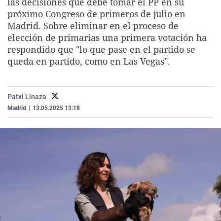
las decisiones que debe tomar el PP en su
La rosa de los vientos
Caso
Extremadura
Virales
próximo Congreso de primeros de julio en
Madrid. Sobre eliminar en el proceso de
Gente viajera
Retornados
Galicia
Televisión
elección de primarias una primera votación ha
Como el perro y el gat
Equipo de investigaci
La Rioja
Elecciones
respondido que "lo que pase en el partido se
queda en partido, como en Las Vegas".
Operación Viuda Negr
Navarra
País Vasco
Patxi Linaza
Madrid
|
13.05.2025 13:18