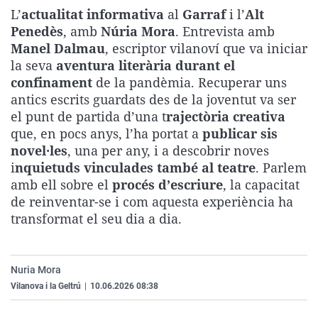
La rosa de los vientos
Caso
Extremadura
Virales
L’
actualitat informativa
al
Garraf
i l’
Alt
Penedès
, amb
Núria Mora
. Entrevista amb
Gente viajera
Retornados
Galicia
Televisión
Manel Dalmau
, escriptor vilanoví que va iniciar
Como el perro y el gat
Equipo de investigaci
La Rioja
Elecciones
la seva
aventura literària durant el
confinament
de la pandèmia. Recuperar uns
Operación Viuda Negr
Navarra
antics escrits guardats des de la joventut va ser
País Vasco
el punt de partida d’una t
rajectòria creativa
que, en pocs anys, l’ha portat a
publicar sis
novel·les
, una per any, i a descobrir noves
i
nquietuds vinculades també al teatre
. Parlem
amb ell sobre el
procés d’escriure
, la capacitat
de reinventar-se i com aquesta experiència ha
transformat el seu dia a dia.
Nuria Mora
Vilanova i la Geltrú
|
10.06.2026 08:38